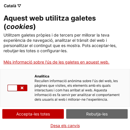
Menú
Cerc
. Obre en una nova finestra.
Català ▽
Aquest web utilitza galetes
ACCIÓ - Agència per al creixement de les empreses
ACCIÓ - Agència per al creixement de les empreses
Cercador
(
cookies
)
Inici
Fer negocis a Jordània
Utilitzem galetes pròpies i de tercers per millorar la teva
experiència de navegació, analitzar el trànsit del web i
Ajuts i serveis
personalitzar el contingut que es mostra. Pots acceptar-les,
Una economia que vol fer-se gran
rebutjar-les totes o configurar-les.
Països
Més informació sobre l'ús de les galetes en aquest web.
Serveis d'internacionalització
Serveis d'innovació
Amb una població de 10,8 milions d’habitants (2020), Jordània ha
Sectors
definit una estratègia nacional (Jordània 2025) amb l’objectiu de
Analítica
consolidar i fer créixer l’economia. Entre d’altres, el govern vol
Convocatòries d'ajuts obertes
Últimes notícies
Recullen informació anònima sobre l'ús del web, les
reduir el deute públic, augmentar la competitivitat empresarial
Activitats
pàgines que visites, els elements amb els quals
per atraure nova inversió estrangera, incentivar les petites i
interactues i com has arribat al web. Aquesta
Properes activitats
mitjanes empreses i incrementar la participació de la dona al
informació es fa servir per analitzar el comportament
ACCIÓ
mercat de treball.
dels usuaris al web i millorar-ne l'experiència.
. Obre en una nova finestra.
Contacte
Accepta-les totes
Rebutja-les
ca
Desa els canvis