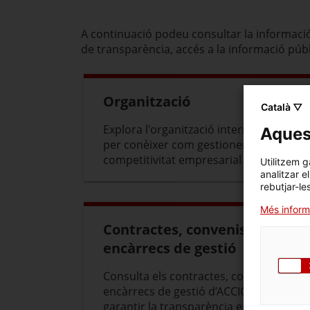
A continuació podeu consultar la informaci
de transparència, accés a la informació públ
Organització
Català ▽
Explora l'organització interna d’ACCIÓ
Aquest
per conèixer com gestionem la
competitivitat empresarial
Utilitzem g
analitzar e
rebutjar-le
Més inform
Contractes, convenis i
encàrrecs de gestió
Consulta els contractes, convenis i
encàrrecs de gestió d’ACCIÓ per
garantir la transparència empresarial