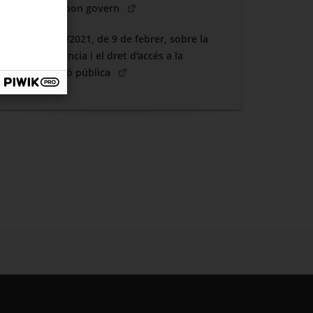
(Obre en una nova finestra)
pública i bon govern
DECRET 8/2021, de 9 de febrer, sobre la
transparència i el dret d'accés a la
(Obre en una nova finestra)
informació pública