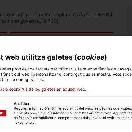
ó requerida per donar compliment a la Llei 19/2014
ica i bon govern (LTAIPBG).
Economia i finances
Informa't sobre l’economia i finances
 web utilitza galetes (
cookies
)
d’ACCIÓ amb total transparència
aletes pròpies i de tercers per millorar la teva experiència de navega
l trànsit del web i personalitzar el contingut que es mostra. Pots acce
s totes o configurar-les.
ació sobre l'ús de les galetes en aquest web.
Territori
Analítica
Recullen informació anònima sobre l'ús del web, les pàgines que visites,
Consulta com ACCIÓ treballa amb
elements amb els quals interactues i com has arribat al web. Aquesta in
transparència en el territori català
es fa servir per analitzar el comportament dels usuaris al web i millorar-
l'experiència.