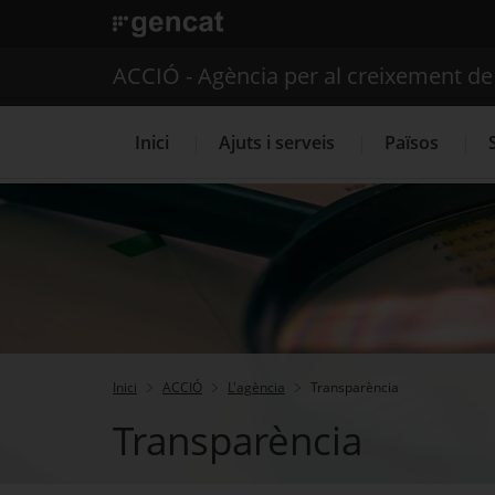
. Obre en una nova finestra.
ACCIÓ - Agència per al creixement d
Inici
Ajuts i serveis
Països
Serveis d'internacionalització
Inici
ACCIÓ
L'agència
Transparència
Transparència