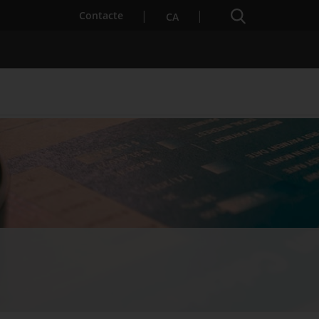
Cercador
. Obre en una nova finestra.
Contacte
CA
es notícies
Properes activitats