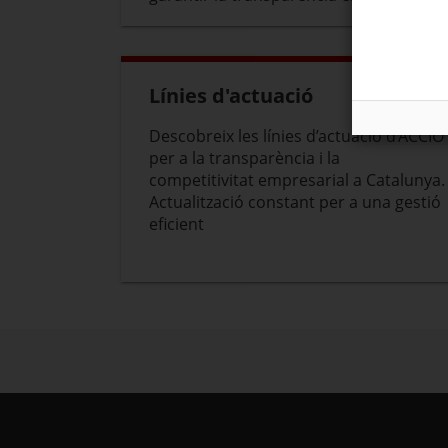
Línies d'actuació
Descobreix les línies d’actuació d’ACCIÓ
per a la transparència i la
competitivitat empresarial a Catalunya.
Actualització constant per a una gestió
eficient