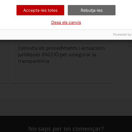
Accepta-les totes
Rebutja-les
Desa els canvis
Procediments i actuacions
jurídiques
Powered by
Consulta els procediments i actuacions
jurídiques d’ACCIÓ per assegurar la
transparència
No saps per on començar?