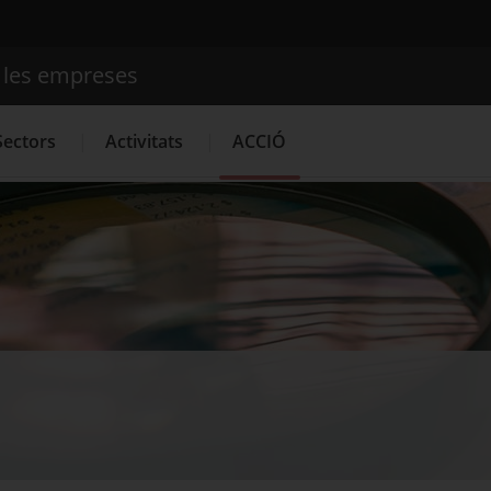
e les empreses
Cercador
Sectors
Activitats
ACCIÓ
Serveis d'innovació
Convocatòries d'ajuts obertes
Últim