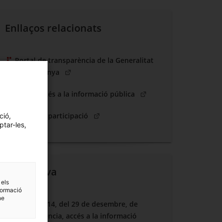
Enllaços relacionats
Portal de transparència de la Generalitat
(Obre en una nova finestra)
de Catalunya
(Obre en una nova fine
Dret d'accés a la informació pública
(Obre en una nova finestra)
Portal de participació
ció,
ptar-les,
Normativa
 els
formació
ne
Llei 19/2014, del 29 de desembre, de
transparència, accés a la informació