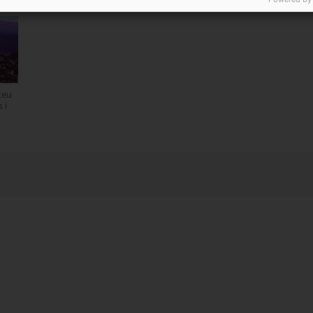
r
teu
 i