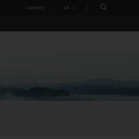
Cercador
. Obre en una nova finestra.
Contacte
CA
es notícies
Properes activitats