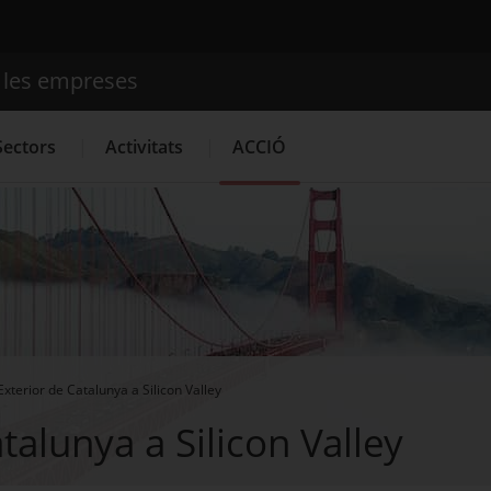
e les empreses
Cercador
Sectors
Activitats
ACCIÓ
Serveis d'innovació
Convocatòries d'ajuts obertes
Últim
Exterior de Catalunya a Silicon Valley
talunya a Silicon Valley