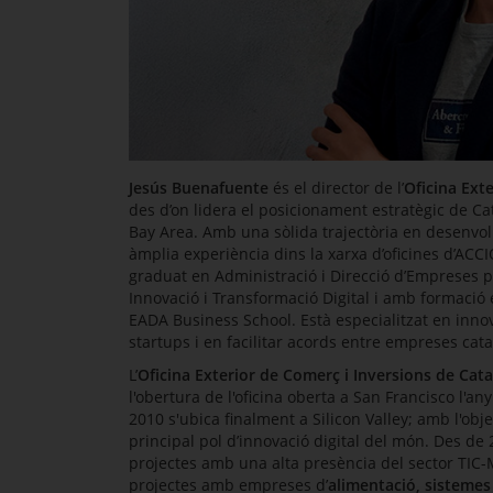
Jesús Buenafuente
és el director de l’
Oficina Ext
des d’on lidera el posicionament estratègic de Ca
Bay Area. Amb una sòlida trajectòria en desenvo
àmplia experiència dins la xarxa d’oficines d’ACCI
graduat en Administració i Direcció d’Empreses 
Innovació i Transformació Digital i amb formació 
EADA Business School. Està especialitzat en inno
startups i en facilitar acords entre empreses cat
L’
Oficina Exterior de Comerç i Inversions de Cat
l'obertura de l'oficina oberta a
San Francisco
l'any
2010 s'ubica finalment a
Silicon Valley
; amb l'obj
principal pol d’innovació digital del món. Des de 2
projectes amb una alta presència del sector TIC
projectes amb empreses d’
alimentació, sistemes 