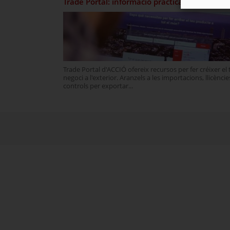
Trade Portal: informació pràctica per exporta
Trade Portal d'ACCIÓ ofereix recursos per fer créixer el 
negoci a l'exterior. Aranzels a les importacions, llicències
controls per exportar...