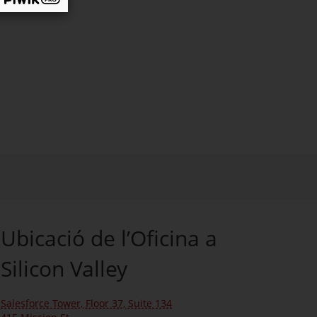
Ubicació de l’Oficina a
Silicon Valley
Salesforce Tower, Floor 37, Suite 134