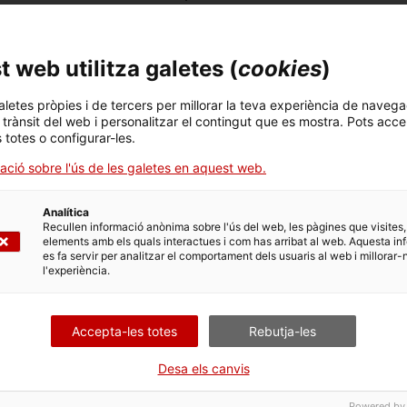
tà especialitzada a acompanyar la implantació
 Units. Ajuda a
constituir-hi empreses
, dona serveis de
personal
especialitzat. També hi són importants els
 web utilitza galetes (
cookies
)
aletes pròpies i de tercers per millorar la teva experiència de navega
l trànsit del web i personalitzar el contingut que es mostra. Pots acce
s totes o configurar-les.
 de l’Oficina Exterior de Cataluny
ació sobre l'ús de les galetes en aquest web.
Captació de socis internacionals
Expo
Analítica
Cat
Recullen informació anònima sobre l'ús del web, les pàgines que visites,
elements amb els quals interactues i com has arribat al web. Aquesta in
es fa servir per analitzar el comportament dels usuaris al web i millorar-
l'experiència.
Accepta-les totes
Rebutja-les
s i
ACCIÓ t’ajuda a trobar socis internacionals per al teu
Desco
projecte empresarial. Explora les nostres solucions de
expor
Desa els canvis
partnering
Powered by