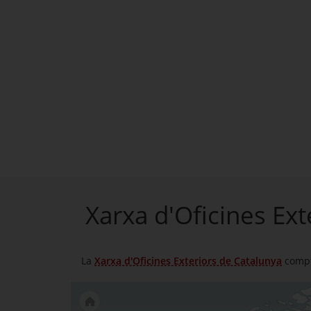
Xarxa d'Oficines Ex
La
Xarxa d'Oficines Exteriors de Catalunya
compta