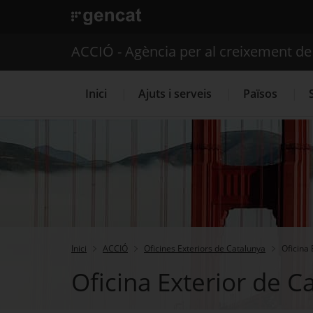
. Obre en una nova finestra.
ACCIÓ - Agència per al creixement d
Inici
Ajuts i serveis
Països
Serveis d'internacionalització
Inici
ACCIÓ
Oficines Exteriors de Catalunya
Oficina 
Oficina Exterior de Ca