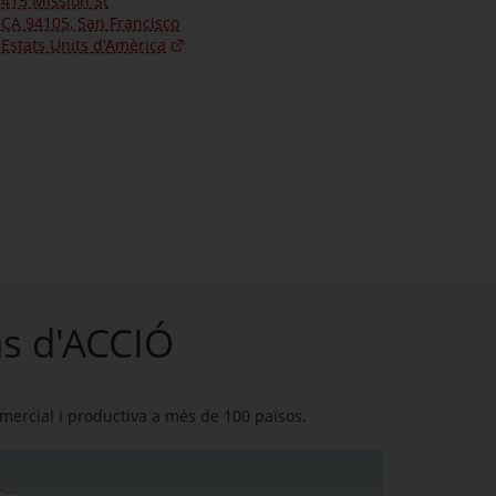
415 Mission St
CA 94105, San Francisco
Estats Units d'Amèrica
ns d'ACCIÓ
mercial i productiva a més de 100 països.