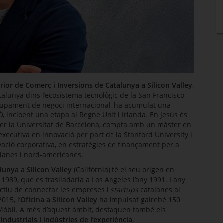
erior de Comerç i Inversions de Catalunya a Silicon Valley
,
talunya dins l’ecosistema tecnològic de la San Francisco
lupament de negoci internacional, ha acumulat una
Ó, incloent una etapa al Regne Unit i Irlanda. En Jesús és
per la Universitat de Barcelona, compta amb un màster en
executiva en innovació per part de la Stanford University i
vació corporativa, en estratègies de finançament per a
alanes i nord-americanes.
alunya a
Silicon Valley
(Califòrnia) té el seu origen en
 1989, que es traslladaria a
Los Angeles
l’any 1991. L'any
ectiu de connectar les empreses i
startups
catalanes al
015, l’
Oficina a
Silicon Valley
ha impulsat gairebé 150
-Mòbil. A més d’aquest àmbit, destaquen també els
industrials i indústries de l’experiència
.