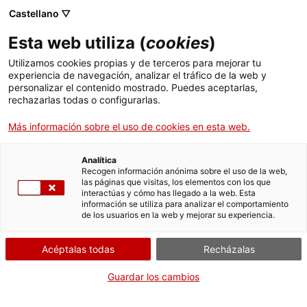
Menú
Busc
. Abrir en una nueva ventana.
Castellano ▽
Esta web utiliza (
cookies
)
ACCIÓ - Agencia para el crecimiento de las empresas
ACCIÓ - Agencia para el crecimiento de las empresas
Buscador
Utilizamos cookies propias y de terceros para mejorar tu
Inicio
experiencia de navegación, analizar el tráfico de la web y
personalizar el contenido mostrado. Puedes aceptarlas,
rechazarlas todas o configurarlas.
Ayudas y servicios
Más información sobre el uso de cookies en esta web.
Países
Servicios de Internacionalización
Analítica
Sectores
Recogen información anónima sobre el uso de la web,
las páginas que visitas, los elementos con los que
Servicios de Innovación
Servicios para Startups
interactúas y cómo has llegado a la web. Esta
Actividades
Oficina Exterior de Cataluña en Silicon Valley
información se utiliza para analizar el comportamiento
de los usuarios en la web y mejorar su experiencia.
ACCIÓ
¿Quieres hacer negocios en
Acéptalas todas
Recházalas
Silicon Valley?
Contacto
Guardar los cambios
Silicon Valley "is different"
. Atrae a miles de nuevas empresas
Idioma:
es
cada año y es uno de los polos de innovación y competitividad