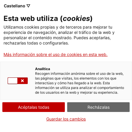
Menú
Busc
. Abrir en una nueva ventana.
Castellano ▽
Esta web utiliza (
cookies
)
ACCIÓ - Agencia para el crecimiento de las empresas
ACCIÓ - Agencia para el crecimiento de las empresas
Buscador
Utilizamos cookies propias y de terceros para mejorar tu
Inicio
experiencia de navegación, analizar el tráfico de la web y
personalizar el contenido mostrado. Puedes aceptarlas,
rechazarlas todas o configurarlas.
Ayudas y servicios
Más información sobre el uso de cookies en esta web.
Países
Servicios de Internacionalización
Analítica
Sectores
Recogen información anónima sobre el uso de la web,
las páginas que visitas, los elementos con los que
Servicios de Innovación
Servicios para Startups
interactúas y cómo has llegado a la web. Esta
Actividades
Ayudas a la innovación tecnológica
información se utiliza para analizar el comportamiento
de los usuarios en la web y mejorar su experiencia.
ACCIÓ
Nuevas tecnologías para una
Acéptalas todas
Recházalas
Contacto
empresa más competitiva y
Guardar los cambios
eficiente
Idioma:
es