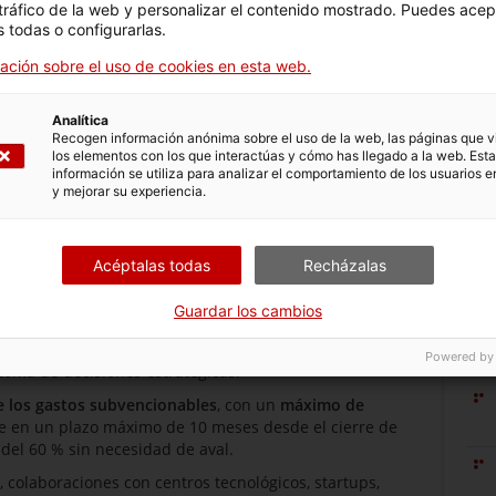
 tráfico de la web y personalizar el contenido mostrado. Puedes acep
 todas o configurarlas.
ación sobre el uso de cookies en esta web.
Analítica
Recogen información anónima sobre el uso de la web, las páginas que vi
los elementos con los que interactúas y cómo has llegado a la web. Esta
información se utiliza para analizar el comportamiento de los usuarios e
y mejorar su experiencia.
Acéptalas todas
Recházalas
ubvenciones para apoyar
proyectos empresariales en
Guardar los cambios
 de
validar
el potencial de nuevas tecnologías
antes de
Do
 reducir la incertidumbre asociada a la viabilidad
Powered by
 toma de decisiones estratégicas.
e los gastos subvencionables
, con un
máximo de
se en un plazo máximo de 10 meses desde el cierre de
 del 60 % sin necesidad de aval.
, colaboraciones con centros tecnológicos, startups,