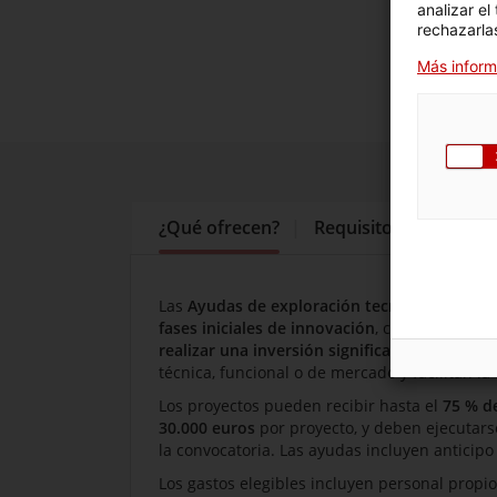
analizar el
rechazarlas
Más inform
¿Qué ofrecen?
Requisitos y solicitud
¿Qué ofrecen?
Las
Ayudas de exploración tecnológica
son s
fases iniciales de innovación
, con el objetivo
realizar una inversión significativa
. Permiten
técnica, funcional o de mercado y facilitan la
Los proyectos pueden recibir hasta el
75 % d
30.000 euros
por proyecto, y deben ejecutar
la convocatoria. Las ayudas incluyen anticipo
Los gastos elegibles incluyen personal propio