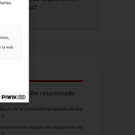
tarlas,
tecnológica?
Contáctanos
sitas,
n la web
cumentación relacionada
Bases de la convocatoria Ayudas de exploración tecnológica 202
(Abre en pestaña nueva)
Convocatoria Ayudas de exploración tecnológica 2026
(Abre en pestaña nueva)