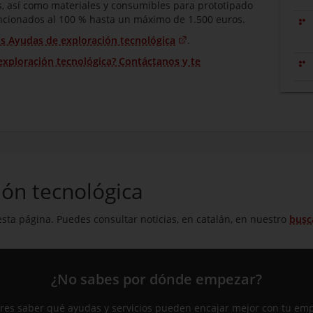
s, así como materiales y consumibles para prototipado
encionados al 100 % hasta un máximo de 1.500 euros.
las Ayudas de exploración tecnológica
.
exploración tecnológica? Contáctanos y te
ión tecnológica
sta página. Puedes consultar noticias, en catalán, en nuestro
busc
¿No sabes por dónde empezar?
res saber qué ayudas y servicios pueden encajar mejor con tu em