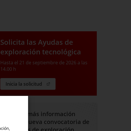
Solicita las Ayudas de
exploración tecnológica
Hasta el 21 de septiembre de 2026 a las
14.00 h
. Abrir en una nueva ventana.
Inicia la solicitud
¿Quieres más información
sobre la nueva convocatoria de
las Ayudas de exploración
ación,