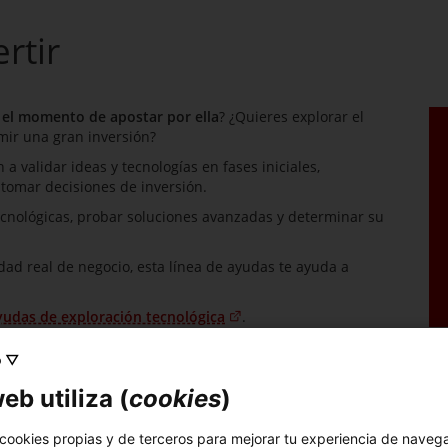
rtir
 el momento de apostar por ella
? ¿Quieres explorar el
ir una gran inversión?
a validar ideas y tecnologías en fases iniciales,
 tomar decisiones de inversión.
cnológicas, probar soluciones avanzadas y determinar su
ad real de negocio, esta línea de ayudas te ayuda a
Ayudas de exploración tecnológica
.
o ▽
eb utiliza (
cookies
)
 cookies propias y de terceros para mejorar tu experiencia de naveg