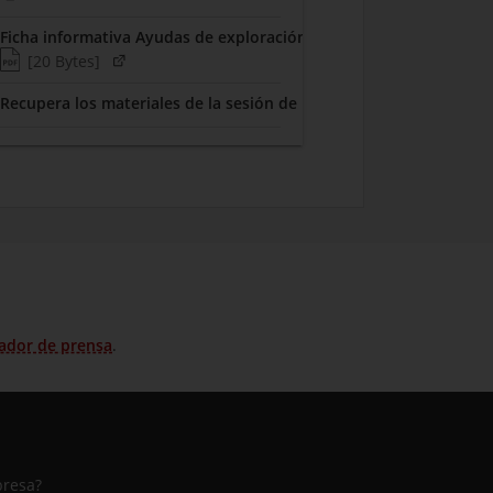
Ficha informativa Ayudas de exploración tecnológica 2026
(Tipo de fichero pdf)
(Peso del fichero)
(Abre en pestaña nueva)
[20 Bytes]
Recupera los materiales de la sesión de presentación
ador de prensa
.
presa?