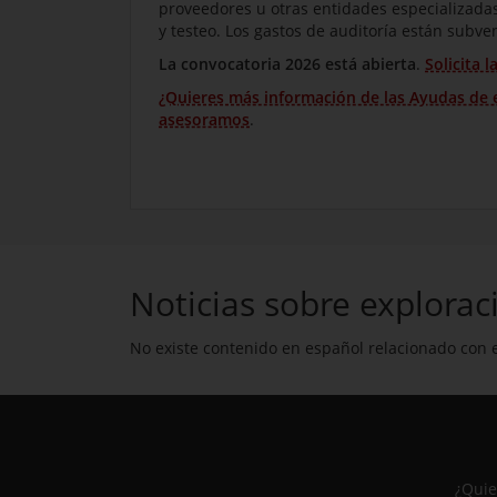
proveedores u otras entidades especializada
y testeo. Los gastos de auditoría están subv
La convocatoria 2026 está abierta
.
Solicita 
¿Quieres más información de las Ayudas de 
asesoramos
.
Requisitos y solicitud
Noticias sobre explorac
No existe contenido en español relacionado con e
¿Quie