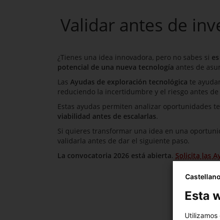
Validar antes de inve
¿Tienes una idea innovadora, pero no sabes si
es
potencial de una nueva tecnología
antes de asum
Las
Ayudas de exploración tecnológica
te ayudan 
reduciendo la incertidumbre y el riesgo antes de
Estas ayudas permiten analizar oportunidades te
viabilidad antes de escalarlas
.
Si quieres transformar una idea en una oportunid
validarla antes de dar el siguiente paso.
La convocatoria 2026 está abierta
.
Solicita las 
Castellan
Esta w
Utilizamos