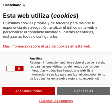
Menú
Busc
. Abrir en una nueva ventana.
Castellano ▽
Esta web utiliza (
cookies
)
ACCIÓ - Agencia para el crecimiento de las empresas
ACCIÓ - Agencia para el crecimiento de las empresas
Buscador
Utilizamos cookies propias y de terceros para mejorar tu
Inicio
experiencia de navegación, analizar el tráfico de la web y
ACCIÓ
personalizar el contenido mostrado. Puedes aceptarlas,
rechazarlas todas o configurarlas.
Ayudas y servicios
Más información sobre el uso de cookies en esta web.
Países
La agencia
Servicios de Internacionalización
Analítica
Sectores
Recogen información anónima sobre el uso de la web,
las páginas que visitas, los elementos con los que
ACCIÓ es la agencia para el crecimiento de
Servicios de Innovación
Servicios para Startups
interactúas y cómo has llegado a la web. Esta
Actividades
las empresas de la Generalitat de Catalunya
información se utiliza para analizar el comportamiento
mediante el impulso a la innovación, la
de los usuarios en la web y mejorar su experiencia.
ACCIÓ
expansión internacional y la estrategia
empresarial
Acéptalas todas
Recházalas
Contacto
Guardar los cambios
Idioma:
es