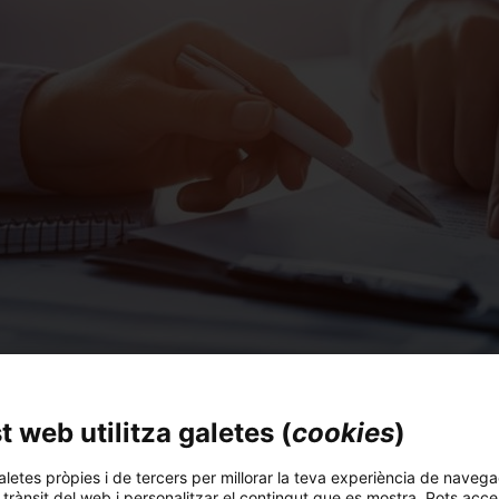
 web utilitza galetes (
cookies
)
rojectes de R+D i per incorporar noves tecnologies a l’empre
aletes pròpies i de tercers per millorar la teva experiència de navega
l trànsit del web i personalitzar el contingut que es mostra. Pots acce