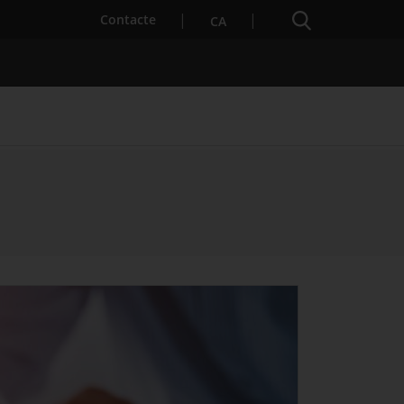
Cercador
. Obre en una nova finestra.
Contacte
CA
es notícies
Properes activitats