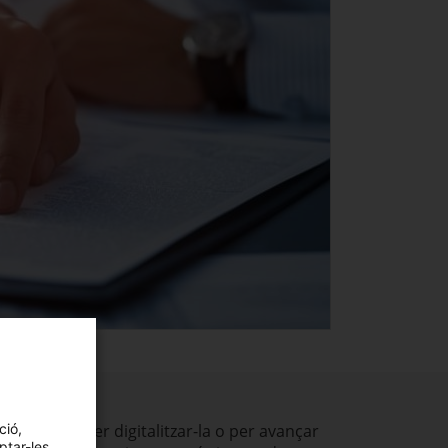
sa: sigui per digitalitzar-la o per avançar
ció,
ptar-les,