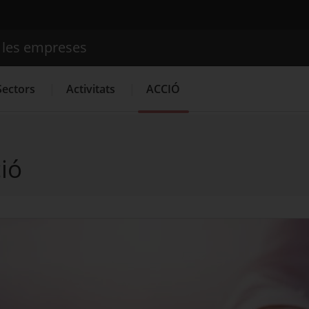
e les empreses
Cercador
Sectors
Activitats
ACCIÓ
ió
Serveis d'innovació
Convocatòries d'ajuts obertes
Últim