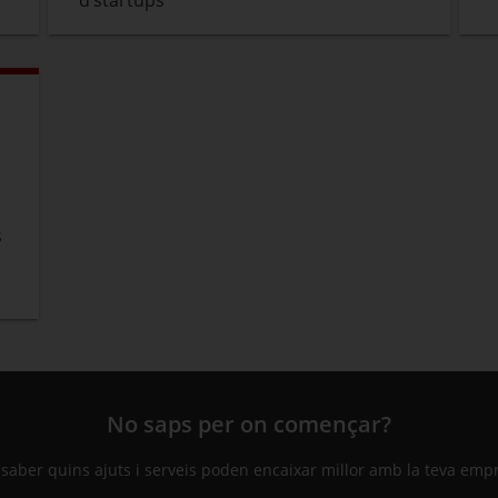
d’startups
s
No saps per on començar?
 saber quins ajuts i serveis poden encaixar millor amb la teva emp