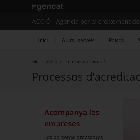
. Obre en una nova finestra.
ACCIÓ - Agència per al creixement d
Inici
Ajuts i serveis
Països
Inici
ACCIÓ
Processos d'acreditació
Processos d'acreditac
Serveis d'internacionalització
Acompanya les
empreses
Les persones assessores