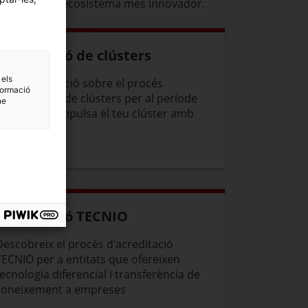
tar-la amb l’ecosistema més innovador.
Acreditació de clústers
 els
Obté informació sobre el procés
formació
d'acreditació de clústers per al període
ne
2024-2026 i impulsa el teu clúster amb
ACCIÓ
Acreditació TECNIO
Descobreix el procés d'acreditació
TECNIO per a entitats que ofereixen
tecnologia diferencial i transferència de
coneixement a empreses