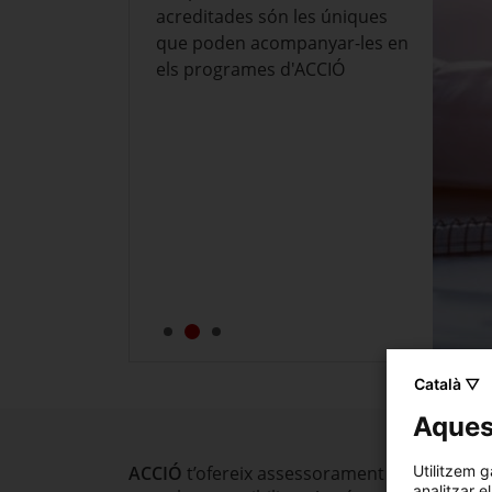
acreditades són les úniques
que poden acompanyar-les en
els programes d'ACCIÓ
Català ▽
Aquest
ACCIÓ
t’ofereix assessorament per engegar p
Utilitzem g
analitzar e