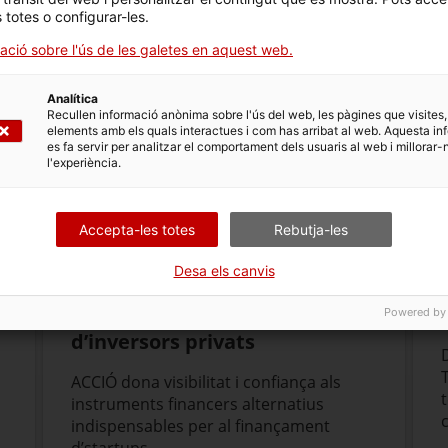
la teva
startup
amb serveis per trobar finançament i connec
s totes o configurar-les.
ació sobre l'ús de les galetes en aquest web.
Acreditació d'Agents de suport
Analítica
a la internacionalització
Recullen informació anònima sobre l'ús del web, les pàgines que visites,
elements amb els quals interactues i com has arribat al web. Aquesta in
Informa't sobre com obtenir
es fa servir per analitzar el comportament dels usuaris al web i millorar-
l'experiència.
l'acreditació d'agent de suport a la
internacionalització per impulsar
empreses catalanes a l'exterior
Accepta-les totes
Rebutja-les
Desa els canvis
Acreditació de xarxes
Powered by
d’inversors privats
ACCIÓ dona visibilitat i confiança als
instruments financers alternatius
indispensables per al finançament