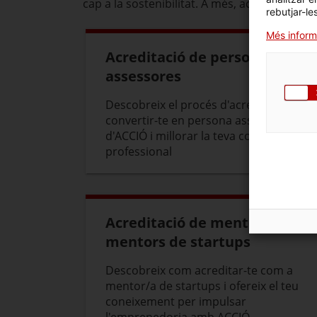
cap a la sostenibilitat. A més, acompanyem 
rebutjar-le
Més inform
Acreditació de persones
assessores
Descobreix el procés d'acreditació per
convertir-te en persona assessora
d'ACCIÓ i millorar la teva competitivitat
professional
Acreditació de mentores i
mentors de startups
Descobreix com acreditar-te com a
mentor/a de startups i ofereix el teu
coneixement per impulsar