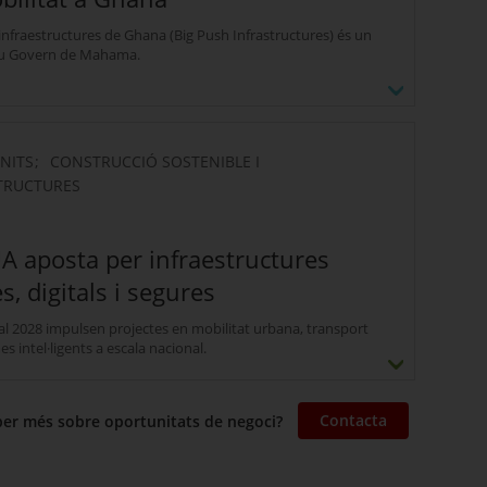
 infraestructures de Ghana (Big Push Infrastructures) és un
ou Govern de Mahama.
plans d’inversió, públics i privats
Desplegar més
UNITS
CONSTRUCCIÓ SOSTENIBLE I
TRUCTURES
UA aposta per infraestructures
 digitals i segures
 al 2028 impulsen projectes en mobilitat urbana, transport
mes intel·ligents a escala nacional.
’infraestructures + innovació en la construcció privada
Desplegar més
Contacta
ber més sobre oportunitats de negoci?