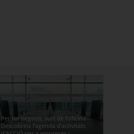
Per fer negocis, surt de l’oficina.
Descobreix l’agenda d’activitats
d'ACCIÓ per a empreses i