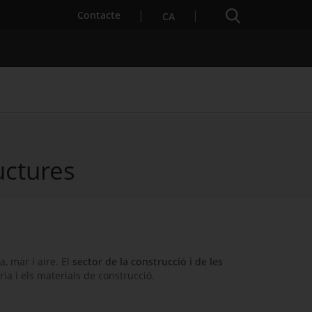
Cercador
. Obre en una nova finestra.
Contacte
CA
uctures
es notícies
Properes activitats
, mar i aire. El
sector de la construcció i de les
ria i els materials de construcció.