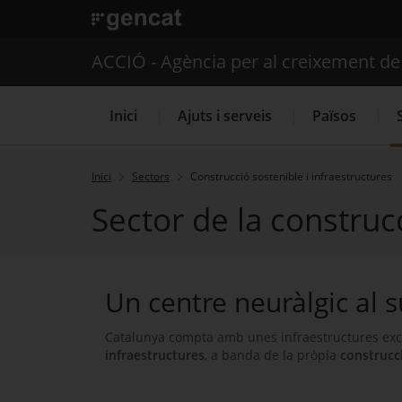
. Obre en una nova finestra.
ACCIÓ - Agència per al creixement d
Inici
Ajuts i serveis
Països
Inici
Sectors
Construcció sostenible i infraestructures
Sector de la construcc
Serveis d'internacionalització
Un centre neuràlgic al 
Catalunya compta amb unes infraestructures exce
infraestructures
, a banda de la pròpia
construcc