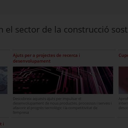
n el sector de la construcció sost
Ajuts per a projectes de recerca i
Cupo
desenvolupament
Descobreix aquests ajuts per impulsar el
Aprof
desenvolupament de nous productes, processos i serveis i
inter
afavorir el progrés tecnològic i la competitivitat de
desc
l’empresa
t i