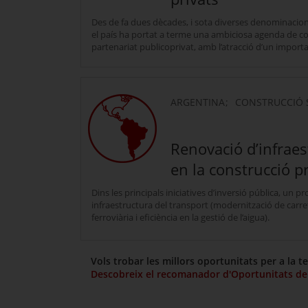
Des de fa dues dècades, i sota diverses denominacions 
el país ha portat a terme una ambiciosa agenda de con
partenariat publicoprivat, amb l’atracció d’un importa
ARGENTINA
CONSTRUCCIÓ S
Renovació d’infraes
en la construcció p
Dins les principals iniciatives d’inversió pública, un pro
infraestructura del transport (modernització de carre
ferroviària i eficiència en la gestió de l’aigua).
Vols trobar les millors oportunitats per a la 
Descobreix el recomanador d'Oportunitats de