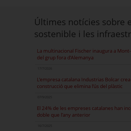
Últimes notícies sobre e
sostenible i les infraest
La multinacional Fischer inaugura a Mont
del grup fora d’Alemanya
17/7/2026
L’empresa catalana Industrias Bolcar crea 
construcció que elimina l’ús del plàstic
07/9/2025
El 24% de les empreses catalanes han incorp
doble que l’any anterior
16/7/2025