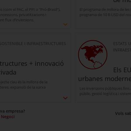
(com el PAC, el PPI o "Pró-Brasil"),
El programa de millora de les
cessions, privatitzacions i
programa de 10 B USD del n
nt flux d’inversions.
Desplegar més opcions de Ambiciosos 
OSTENIBLE I INFRAESTRUCTURES
ESTATS 
INFRAES
tructures + innovació
Els E
rivada
urbanes modernes,
jecte clau és la millora de la
teres, expansió de la xarxa
Les inversions públiques fins
públic, gestió logística i siste
Desplegar més opcions de Renovació d
teva empresa?
Vols sa
 Negoci