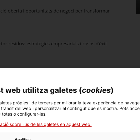
ió oberta i oportunitats de negoci per transformar
ector residus: estratègies empresarials i casos d’èxit
 web utilitza galetes (
cookies
)
ons de revisió de propostes 2026
aletes pròpies i de tercers per millorar la teva experiència de navega
l trànsit del web i personalitzar el contingut que es mostra. Pots acce
tats anteriors
s totes o configurar-les.
ació sobre l'ús de les galetes en aquest web.
ector hàbitat: casos d’èxit amb el suport d’ACCIÓ i
Analítica