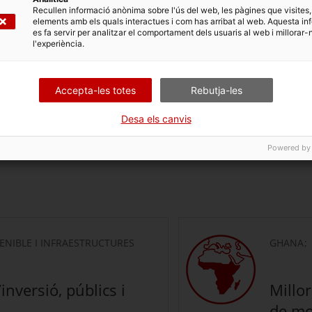
Recullen informació anònima sobre l'ús del web, les pàgines que visites,
elements amb els quals interactues i com has arribat al web. Aquesta in
es fa servir per analitzar el comportament dels usuaris al web i millorar-
l'experiència.
èries primeres crítiques per impulsar la transició
Accepta-les totes
Rebutja-les
Desa els canvis
inculades al sector de la constru
Powered by
NIBLE I INFRAESTRUCTURES
GHANA
nversió, públics i
Millor
de mo