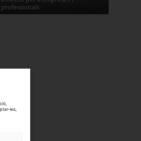
professionals
ció,
ptar-les,