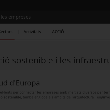
e les empreses
Cercador
Sectors
Activitats
ACCIÓ
ió sostenible i les infraestr
Serveis d'innovació
Convocatòries d'ajuts obertes
Últim
sud d'Europa
l·lents per connectar les empreses amb mercats diversos per terra
ió sostenible
, també engloba els àmbits de l'arquitectura, l'enginye