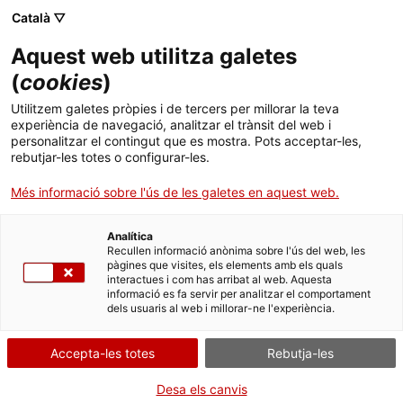
Menú
Cerc
. Obre en una nova finestra.
Català ▽
Aquest web utilitza galetes
ACCIÓ - Agència per al creixement de les empreses
ACCIÓ - Agència per al creixement de les empreses
Cercador
(
cookies
)
Inici
L’empresa catalana Industrias Bolcar crea un
Utilitzem galetes pròpies i de tercers per millorar la teva
sac de paper per a la indústria de la
experiència de navegació, analitzar el trànsit del web i
Ajuts i serveis
personalitzar el contingut que es mostra. Pots acceptar-les,
construcció que elimina l’ús del plàstic
rebutjar-les totes o configurar-les.
Països
Més informació sobre l'ús de les galetes en aquest web.
La companyia, especialitzada en l’elaboració d’embalatges per a
Serveis d'internacionalització
Serveis d'innovació
Sectors
aquest sector i el de l’alimentació, ha formulat un vernís
sostenible que garanteix les mateixes condicions aïllants que els
Analítica
Convocatòries d'ajuts obertes
Últimes notícies
Recullen informació anònima sobre l'ús del web, les
productes emprats fins al moment, més difícils de reciclar
Activitats
pàgines que visites, els elements amb els quals
interactues i com has arribat al web. Aquesta
Properes activitats
ECONOMIA CIRCULAR
informació es fa servir per analitzar el comportament
ACCIÓ
CONSTRUCCIÓ SOSTENIBLE I INFRAESTRUCTURES
dels usuaris al web i millorar-ne l'experiència.
07/09/2025
11:00
. Obre en una nova finestra.
Contacte
Accepta-les totes
Rebutja-les
ca
Desa els canvis