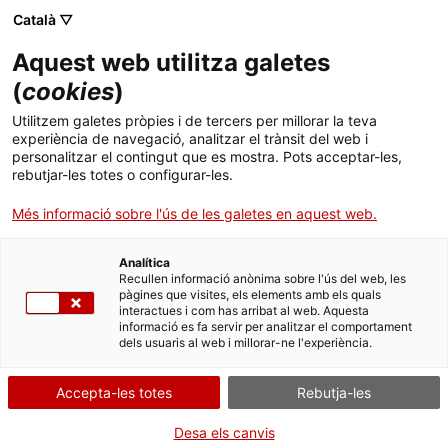
Menú
Cerc
. Obre en una nova finestra.
Català ▽
Aquest web utilitza galetes
ACCIÓ - Agència per al creixement de les empreses
ACCIÓ - Agència per al creixement de les empreses
Cercador
(
cookies
)
Inici
Ajuts 2025
Utilitzem galetes pròpies i de tercers per millorar la teva
experiència de navegació, analitzar el trànsit del web i
Ajuts i serveis
personalitzar el contingut que es mostra. Pots acceptar-les,
Per dur a terme la justificació d’un expedient trieu la línia de l’ajut
rebutjar-les totes o configurar-les.
que voleu justificar.
Països
Més informació sobre l'ús de les galetes en aquest web.
Serveis d'internacionalització
Serveis d'innovació
Sectors
Analítica
Convocatòries d'ajuts obertes
Últimes notícies
Agents de suport a la internacionalització
Recullen informació anònima sobre l'ús del web, les
Activitats
pàgines que visites, els elements amb els quals
interactues i com has arribat al web. Aquesta
Properes activitats
informació es fa servir per analitzar el comportament
ACCIÓ
dels usuaris al web i millorar-ne l'experiència.
Subvencions per a cupons a la
competitivitat empresarial: Estratègia
. Obre en una nova finestra.
Contacte
Accepta-les totes
Rebutja-les
ca
Desa els canvis
Subvencions per a cupons a la