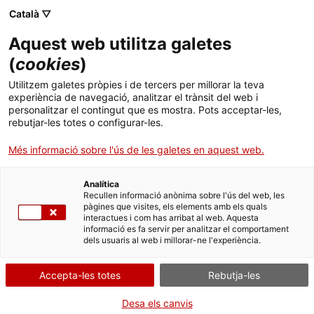
Menú
Cerc
. Obre en una nova finestra.
Català ▽
Aquest web utilitza galetes
ACCIÓ - Agència per al creixement de les empreses
ACCIÓ - Agència per al creixement de les empreses
Cercador
(
cookies
)
Inici
Utilitzem galetes pròpies i de tercers per millorar la teva
experiència de navegació, analitzar el trànsit del web i
Ajuts i serveis
personalitzar el contingut que es mostra. Pots acceptar-les,
rebutjar-les totes o configurar-les.
Països
Més informació sobre l'ús de les galetes en aquest web.
Serveis d'internacionalització
Serveis d'innovació
Sectors
Analítica
Convocatòries d'ajuts obertes
Últimes notícies
Recullen informació anònima sobre l'ús del web, les
Activitats
Cluster Day
pàgines que visites, els elements amb els quals
interactues i com has arribat al web. Aquesta
Properes activitats
informació es fa servir per analitzar el comportament
ACCIÓ
dels usuaris al web i millorar-ne l'experiència.
. Obre en una nova finestra.
Contacte
Accepta-les totes
Rebutja-les
ca
Desa els canvis