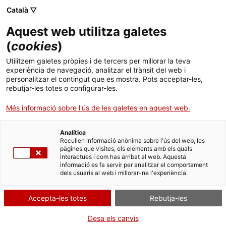
Menú
Cerc
. Obre en una nova finestra.
Català ▽
Aquest web utilitza galetes
ACCIÓ - Agència per al creixement de les empreses
ACCIÓ - Agència per al creixement de les empreses
Cercador
(
cookies
)
Inici
Sector del tèxtil i la moda
Utilitzem galetes pròpies i de tercers per millorar la teva
experiència de navegació, analitzar el trànsit del web i
Ajuts i serveis
personalitzar el contingut que es mostra. Pots acceptar-les,
El
sector del tèxtil i la moda
inclou les activitats de disseny i de
rebutjar-les totes o configurar-les.
confecció en tots els materials, així com la joieria i les joguines.
Països
Les noves tendències de mercat donen un nou impuls a aquest
Més informació sobre l'ús de les galetes en aquest web.
àmbit que va ser
motor de la industrialització catalana
.
Serveis d'internacionalització
Serveis d'innovació
Sectors
Analítica
Convocatòries d'ajuts obertes
Últimes notícies
Recullen informació anònima sobre l'ús del web, les
Activitats
pàgines que visites, els elements amb els quals
interactues i com has arribat al web. Aquesta
Properes activitats
informació es fa servir per analitzar el comportament
ACCIÓ
dels usuaris al web i millorar-ne l'experiència.
. Obre en una nova finestra.
Contacte
Accepta-les totes
Rebutja-les
ca
Desa els canvis