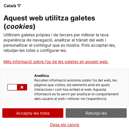
Menú
Cerc
. Obre en una nova finestra.
Català ▽
Aquest web utilitza galetes
ACCIÓ - Agència per al creixement de les empreses
ACCIÓ - Agència per al creixement de les empreses
Cercador
(
cookies
)
Inici
Colòmbia fa de hub per a la regió andina i és
Utilitzem galetes pròpies i de tercers per millorar la teva
un bon punt per atacar els mercats de
experiència de navegació, analitzar el trànsit del web i
Ajuts i serveis
personalitzar el contingut que es mostra. Pots acceptar-les,
Llatinoamèrica
rebutjar-les totes o configurar-les.
Països
Més informació sobre l'ús de les galetes en aquest web.
Idees d'experts
Frederic Subirats
Serveis d'internacionalització
Serveis d'innovació
Sectors
Analítica
Convocatòries d'ajuts obertes
Últimes notícies
Recullen informació anònima sobre l'ús del web, les
Activitats
pàgines que visites, els elements amb els quals
interactues i com has arribat al web. Aquesta
Properes activitats
informació es fa servir per analitzar el comportament
ACCIÓ
dels usuaris al web i millorar-ne l'experiència.
. Obre en una nova finestra.
Contacte
Accepta-les totes
Rebutja-les
ca
Desa els canvis