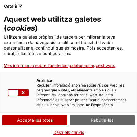
Menú
Cerc
. Obre en una nova finestra.
Català ▽
Aquest web utilitza galetes
ACCIÓ - Agència per al creixement de les empreses
ACCIÓ - Agència per al creixement de les empreses
Cercador
(
cookies
)
Inici
Tot el que has de saber del sector salut a
Utilitzem galetes pròpies i de tercers per millorar la teva
l’Amèrica Llatina
experiència de navegació, analitzar el trànsit del web i
Ajuts i serveis
personalitzar el contingut que es mostra. Pots acceptar-les,
rebutjar-les totes o configurar-les.
Països
Articles i altres publicacions
Més informació sobre l'ús de les galetes en aquest web.
Serveis d'internacionalització
Serveis d'innovació
Sectors
Analítica
Convocatòries d'ajuts obertes
Últimes notícies
Recullen informació anònima sobre l'ús del web, les
Activitats
pàgines que visites, els elements amb els quals
interactues i com has arribat al web. Aquesta
Properes activitats
informació es fa servir per analitzar el comportament
ACCIÓ
dels usuaris al web i millorar-ne l'experiència.
. Obre en una nova finestra.
Contacte
Accepta-les totes
Rebutja-les
ca
Desa els canvis