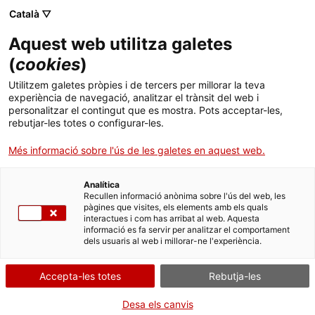
Menú
Cerc
. Obre en una nova finestra.
Català ▽
Aquest web utilitza galetes
ACCIÓ - Agència per al creixement de les empreses
ACCIÓ - Agència per al creixement de les empreses
Cercador
(
cookies
)
Inici
Panamà crea un nou reglament per importar
Utilitzem galetes pròpies i de tercers per millorar la teva
productes alimentaris
experiència de navegació, analitzar el trànsit del web i
Ajuts i serveis
personalitzar el contingut que es mostra. Pots acceptar-les,
rebutjar-les totes o configurar-les.
Països
Alertes de comerç internacional
Més informació sobre l'ús de les galetes en aquest web.
Serveis d'internacionalització
Serveis d'innovació
Panamà ha aprovat un nou reglament de
Sectors
productes alimentaris nacionals i importats i ha
Analítica
Convocatòries d'ajuts obertes
Últimes notícies
Recullen informació anònima sobre l'ús del web, les
iniciat la creació de l'Agència Panamenya
Activitats
pàgines que visites, els elements amb els quals
d'Aliments.
interactues i com has arribat al web. Aquesta
Properes activitats
informació es fa servir per analitzar el comportament
ACCIÓ
dels usuaris al web i millorar-ne l'experiència.
PANAMÀ
01/10/2021
. Obre en una nova finestra.
Contacte
Accepta-les totes
Rebutja-les
ca
Desa els canvis