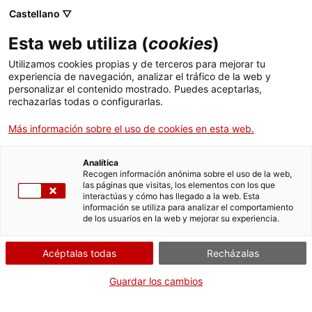
Menú
Busc
. Abrir en una nueva ventana.
Castellano ▽
Esta web utiliza (
cookies
)
ACCIÓ - Agencia para el crecimiento de las empresas
ACCIÓ - Agencia para el crecimiento de las empresas
Buscador
Utilizamos cookies propias y de terceros para mejorar tu
Inicio
El programa impulsat per la Generalitat de Catalunya en el marc
experiencia de navegación, analizar el tráfico de la web y
de l’Estratègia NewSpace, la Universitat Politècnica de Catalunya -
personalizar el contenido mostrado. Puedes aceptarlas,
BarcelonaTech (UPC) i el Parc Mediterrani de la Tecnologia (PMT)
rechazarlas todas o configurarlas.
Ayudas y servicios
permetrà incubar fins a 18 empreses en tres anys.
Más información sobre el uso de cookies en esta web.
Países
08.09.2023
17:00
Servicios de Internacionalización
Analítica
Sectores
Recogen información anónima sobre el uso de la web,
las páginas que visitas, los elementos con los que
Servicios de Innovación
Servicios para Startups
interactúas y cómo has llegado a la web. Esta
Actividades
información se utiliza para analizar el comportamiento
de los usuarios en la web y mejorar su experiencia.
ACCIÓ
Acéptalas todas
Recházalas
Contacto
Guardar los cambios
Idioma:
es