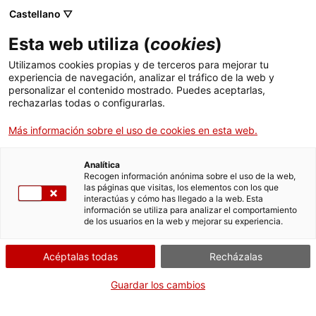
Menú
Busc
. Abrir en una nueva ventana.
Castellano ▽
Esta web utiliza (
cookies
)
ACCIÓ - Agencia para el crecimiento de las empresas
ACCIÓ - Agencia para el crecimiento de las empresas
Buscador
Utilizamos cookies propias y de terceros para mejorar tu
Inicio
És una iniciativa impulsada pel Govern i la Mobile World Capital
experiencia de navegación, analizar el tráfico de la web y
Barcelona per atraure professionals digitals a entorns rurals i poc
personalizar el contenido mostrado. Puedes aceptarlas,
poblats de Catalunya
rechazarlas todas o configurarlas.
Ayudas y servicios
04.03.2022
17:35
Más información sobre el uso de cookies en esta web.
Países
Servicios de Internacionalización
Analítica
Sectores
Recogen información anónima sobre el uso de la web,
las páginas que visitas, los elementos con los que
Servicios de Innovación
Servicios para Startups
interactúas y cómo has llegado a la web. Esta
Actividades
información se utiliza para analizar el comportamiento
de los usuarios en la web y mejorar su experiencia.
ACCIÓ
Acéptalas todas
Recházalas
Contacto
Guardar los cambios
Idioma:
es