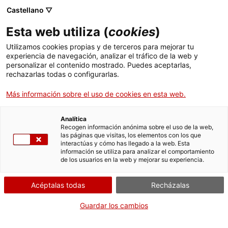
Menú
Busc
. Abrir en una nueva ventana.
Castellano ▽
Esta web utiliza (
cookies
)
ACCIÓ - Agencia para el crecimiento de las empresas
ACCIÓ - Agencia para el crecimiento de las empresas
Buscador
Utilizamos cookies propias y de terceros para mejorar tu
27.12.2022
08:02
Inicio
experiencia de navegación, analizar el tráfico de la web y
personalizar el contenido mostrado. Puedes aceptarlas,
rechazarlas todas o configurarlas.
Ayudas y servicios
Más información sobre el uso de cookies en esta web.
Países
Servicios de Internacionalización
Analítica
Sectores
Recogen información anónima sobre el uso de la web,
las páginas que visitas, los elementos con los que
Servicios de Innovación
Servicios para Startups
interactúas y cómo has llegado a la web. Esta
Actividades
información se utiliza para analizar el comportamiento
de los usuarios en la web y mejorar su experiencia.
ACCIÓ
Acéptalas todas
Recházalas
Contacto
Guardar los cambios
La Digital Catalonia Alliance (DCA) compleix el primer any
Idioma:
es