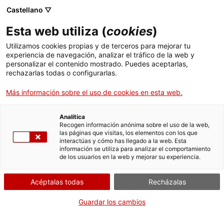
Menú
Busc
. Abrir en una nueva ventana.
Castellano ▽
Esta web utiliza (
cookies
)
ACCIÓ - Agencia para el crecimiento de las empresas
ACCIÓ - Agencia para el crecimiento de las empresas
Buscador
Utilizamos cookies propias y de terceros para mejorar tu
Inicio
experiencia de navegación, analizar el tráfico de la web y
personalizar el contenido mostrado. Puedes aceptarlas,
rechazarlas todas o configurarlas.
Ayudas y servicios
Más información sobre el uso de cookies en esta web.
Países
Servicios de Internacionalización
Analítica
Sectores
Recogen información anónima sobre el uso de la web,
las páginas que visitas, los elementos con los que
Servicios de Innovación
Servicios para Startups
interactúas y cómo has llegado a la web. Esta
Actividades
información se utiliza para analizar el comportamiento
de los usuarios en la web y mejorar su experiencia.
ACCIÓ
Aprovecha las 40 Oficinas Exteriores
Acéptalas todas
Recházalas
Contacto
para llegar a más de 100 mercados
Guardar los cambios
Idioma:
es