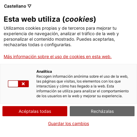
Menú
Busc
. Abrir en una nueva ventana.
Castellano ▽
Esta web utiliza (
cookies
)
ACCIÓ - Agencia para el crecimiento de las empresas
ACCIÓ - Agencia para el crecimiento de las empresas
Buscador
Utilizamos cookies propias y de terceros para mejorar tu
Inicio
experiencia de navegación, analizar el tráfico de la web y
Subvenciones para el pago del
personalizar el contenido mostrado. Puedes aceptarlas,
rechazarlas todas o configurarlas.
Ayudas y servicios
alquiler
Más información sobre el uso de cookies en esta web.
Países
Servicios de Internacionalización
Analítica
Sectores
Recogen información anónima sobre el uso de la web,
¿Qué necesitas hacer?
las páginas que visitas, los elementos con los que
Servicios de Innovación
Servicios para Startups
interactúas y cómo has llegado a la web. Esta
Actividades
información se utiliza para analizar el comportamiento
Consulta a continuación todas las opciones
de los usuarios en la web y mejorar su experiencia.
vinculadas al trámite. Selecciona la que se
ACCIÓ
corresponda con tu caso y podrás acceder a
Acéptalas todas
Recházalas
toda la información y condiciones de
Contacto
tramitación.
Guardar los cambios
Idioma:
es