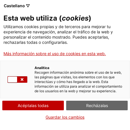
Menú
Busc
. Abrir en una nueva ventana.
Castellano ▽
Esta web utiliza (
cookies
)
ACCIÓ - Agencia para el crecimiento de las empresas
ACCIÓ - Agencia para el crecimiento de las empresas
Buscador
Utilizamos cookies propias y de terceros para mejorar tu
Inicio
experiencia de navegación, analizar el tráfico de la web y
Ayudas a la gestión forestal
personalizar el contenido mostrado. Puedes aceptarlas,
rechazarlas todas o configurarlas.
Ayudas y servicios
sostenible en fincas de titularidad
privada 2021, Next Generation
Más información sobre el uso de cookies en esta web.
Países
Servicios de Internacionalización
Analítica
Sectores
Recogen información anónima sobre el uso de la web,
las páginas que visitas, los elementos con los que
Servicios de Innovación
Servicios para Startups
interactúas y cómo has llegado a la web. Esta
Actividades
¿Qué necesitas hacer?
información se utiliza para analizar el comportamiento
de los usuarios en la web y mejorar su experiencia.
Consulta a continuación todas las opciones
ACCIÓ
vinculadas al trámite. Selecciona la que se
Acéptalas todas
Recházalas
Contacto
corresponda con tu caso y podrás acceder a
toda la información y condiciones de
Guardar los cambios
tramitación.
Idioma:
es