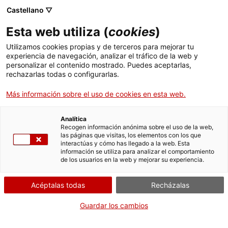
Menú
Busc
. Abrir en una nueva ventana.
Castellano ▽
Esta web utiliza (
cookies
)
ACCIÓ - Agencia para el crecimiento de las empresas
ACCIÓ - Agencia para el crecimiento de las empresas
Buscador
Utilizamos cookies propias y de terceros para mejorar tu
Inicio
Autoritzacions de vaixells de pesca i/o
experiencia de navegación, analizar el tráfico de la web y
auxiliars: Construir, canviar a llista 4ª o
personalizar el contenido mostrado. Puedes aceptarlas,
rechazarlas todas o configurarlas.
modernitzar vaixells (sense increment de
Ayudas y servicios
capacitat de pesca)
Más información sobre el uso de cookies en esta web.
Países
Solicitar
Servicios de Internacionalización
Analítica
Sectores
Recogen información anónima sobre el uso de la web,
las páginas que visitas, los elementos con los que
Servicios de Innovación
Servicios para Startups
interactúas y cómo has llegado a la web. Esta
Actividades
información se utiliza para analizar el comportamiento
de los usuarios en la web y mejorar su experiencia.
Por Internet
ACCIÓ
. Acceder a Formulario de pet
Iniciar
Acéptalas todas
Recházalas
Contacto
Guardar los cambios
CUÁNDO
Idioma:
es
En cualquier momento