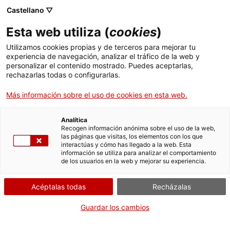
Menú
Busc
. Abrir en una nueva ventana.
Castellano ▽
Esta web utiliza (
cookies
)
ACCIÓ - Agencia para el crecimiento de las empresas
ACCIÓ - Agencia para el crecimiento de las empresas
Buscador
Utilizamos cookies propias y de terceros para mejorar tu
Inicio
experiencia de navegación, analizar el tráfico de la web y
Registro de operadores
personalizar el contenido mostrado. Puedes aceptarlas,
rechazarlas todas o configurarlas.
Ayudas y servicios
profesionales de vegetales de
Cataluña
Más información sobre el uso de cookies en esta web.
Países
Servicios de Internacionalización
Analítica
Sectores
Recogen información anónima sobre el uso de la web,
las páginas que visitas, los elementos con los que
Servicios de Innovación
Servicios para Startups
interactúas y cómo has llegado a la web. Esta
Actividades
¿Qué necesitas hacer?
información se utiliza para analizar el comportamiento
de los usuarios en la web y mejorar su experiencia.
Consulta a continuación todas las opciones
ACCIÓ
vinculadas al trámite. Selecciona la que se
Acéptalas todas
Recházalas
corresponda con tu caso y podrás acceder a
Contacto
toda la información y condiciones de
Guardar los cambios
tramitación.
Idioma:
es