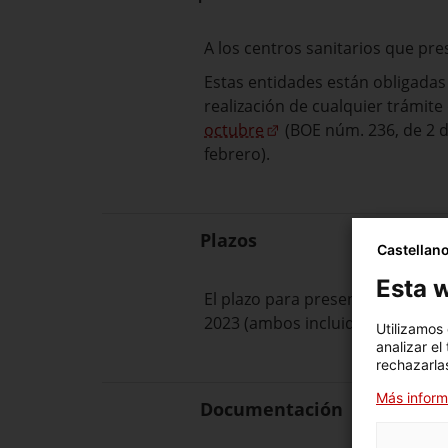
A los centros sanitarios que pre
Estas entidades están obligadas 
realización de cualquier trámite
octubre
(BOE núm. 236, de 2 d
febrero).
Plazos
Castellan
Esta w
El plazo para presentar la solic
2023 (ambos incluidos).
Utilizamos
analizar el
rechazarlas
Más inform
Documentación