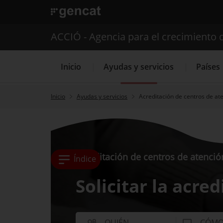
. Abrir en una nueva ventana.
ACCIÓ - Agencia para el crecimiento 
Inicio
Ayudas y servicios
Países
Inicio
Ayudas y servicios
Acreditación de centros de at
Servicios de 
Acreditación de centros de atenció
Índice
Solicitar la acre
QUIÉN
CÓM