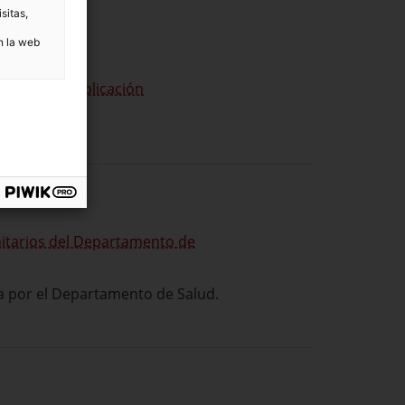
sitas,
n la web
es y con la
aplicación
anitarios del Departamento de
da por el Departamento de Salud.