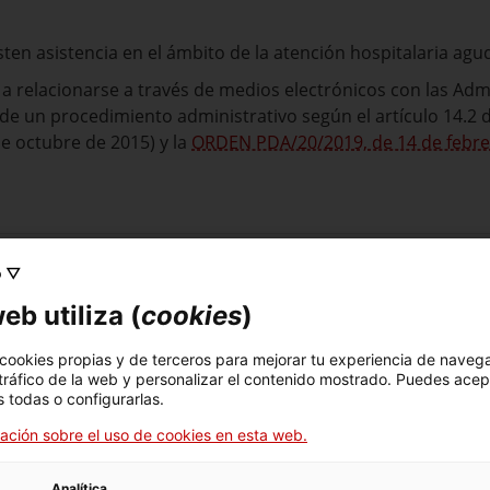
sten asistencia en el ámbito de la atención hospitalaria agu
a relacionarse a través de medios electrónicos con las Adm
 de un procedimiento administrativo según el artículo 14.2 
e octubre de 2015) y la
ORDEN PDA/20/2019, de 14 de febr
o ▽
eb utiliza (
cookies
)
itud de renovación del certificado de acreditación es del 1 d
 cookies propias y de terceros para mejorar tu experiencia de naveg
 tráfico de la web y personalizar el contenido mostrado. Puedes acep
 todas o configurarlas.
ación sobre el uso de cookies en esta web.
Analítica