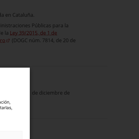
da en Cataluña.
inistraciones Públicas para la
de la
Ley 39/2015, de 1 de
ero
(DOGC núm. 7814, de 20 de
e octubre al 31 de diciembre de
ación,
tarlas,