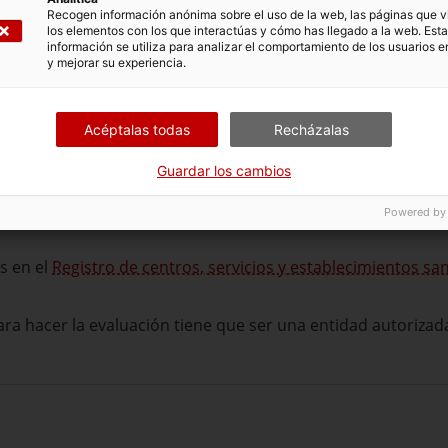
Recogen información anónima sobre el uso de la web, las páginas que vi
mpezar el trámite
los elementos con los que interactúas y cómo has llegado a la web. Esta
información se utiliza para analizar el comportamiento de los usuarios e
y mejorar su experiencia.
 se debe formalizar de acuerdo con el manual de estandart
Acéptalas todas
Recházalas
Guardar los cambios
Powered by
s en el
Registro de centros, servicios y establecimientos s
ara hacer la evaluación tiene que ser una entidad autoriza