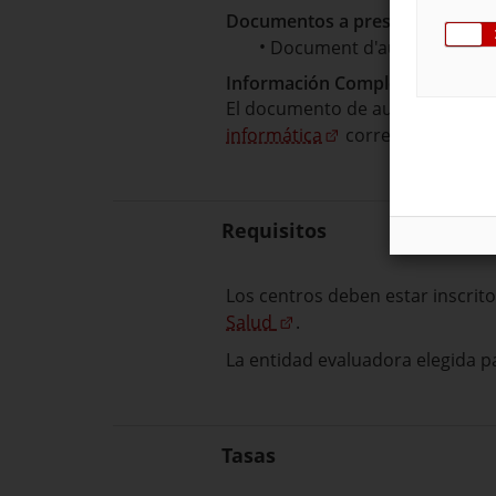
Documentos a presentar para e
Document d'autoavaluació
Información Complementaria
El documento de autoevaluación
informática
correspondiente.
Requisitos
Los centros deben estar inscrito
Salud
.
La entidad evaluadora elegida p
Tasas