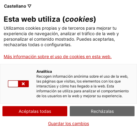
Menú
Busc
. Abrir en una nueva ventana.
Castellano ▽
Esta web utiliza (
cookies
)
ACCIÓ - Agencia para el crecimiento de las empresas
ACCIÓ - Agencia para el crecimiento de las empresas
Buscador
Utilizamos cookies propias y de terceros para mejorar tu
Inicio
experiencia de navegación, analizar el tráfico de la web y
Fotocopias de las cuentas anuales
personalizar el contenido mostrado. Puedes aceptarlas,
rechazarlas todas o configurarlas.
Ayudas y servicios
de una asociación o federación
declaradas de utilidad pública
Más información sobre el uso de cookies en esta web.
Países
Servicios de Internacionalización
Analítica
Sectores
Recogen información anónima sobre el uso de la web,
las páginas que visitas, los elementos con los que
Servicios de Innovación
Servicios para Startups
interactúas y cómo has llegado a la web. Esta
Actividades
¿Qué necesitas hacer?
información se utiliza para analizar el comportamiento
de los usuarios en la web y mejorar su experiencia.
Consulta a continuación todas las opciones
ACCIÓ
vinculadas al trámite. Selecciona la que se
Acéptalas todas
Recházalas
corresponda con tu caso y podrás acceder a
Contacto
toda la información y condiciones de
Guardar los cambios
tramitación.
Idioma:
es