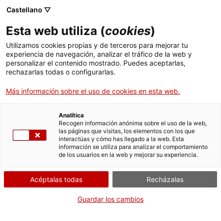
Menú
Busc
. Abrir en una nueva ventana.
Castellano ▽
Esta web utiliza (
cookies
)
ACCIÓ - Agencia para el crecimiento de las empresas
ACCIÓ - Agencia para el crecimiento de las empresas
Buscador
Utilizamos cookies propias y de terceros para mejorar tu
Inicio
Solicitud de informe de segregaciones de
experiencia de navegación, analizar el tráfico de la web y
fincas rústicas
personalizar el contenido mostrado. Puedes aceptarlas,
rechazarlas todas o configurarlas.
Ayudas y servicios
Solicitar un informe
Más información sobre el uso de cookies en esta web.
Países
Servicios de Internacionalización
Analítica
Sectores
Recogen información anónima sobre el uso de la web,
las páginas que visitas, los elementos con los que
Servicios de Innovación
Servicios para Startups
Por Internet
Presencialmente
interactúas y cómo has llegado a la web. Esta
Actividades
información se utiliza para analizar el comportamiento
de los usuarios en la web y mejorar su experiencia.
. Acceder a Fornulari
Iniciar
Consulta dónde
ACCIÓ
Acéptalas todas
Recházalas
CUÁNDO
Contacto
Guardar los cambios
En cualquier momento
Idioma:
es