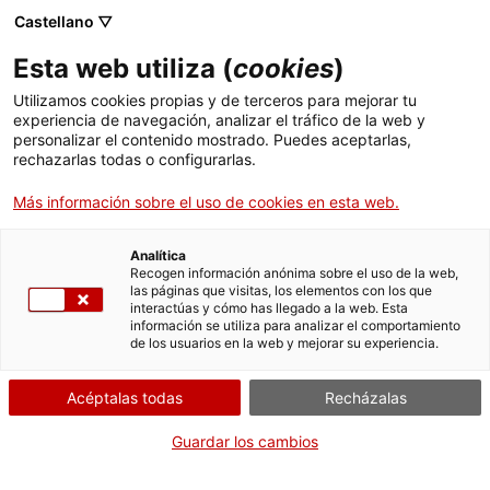
Menú
Busc
. Abrir en una nueva ventana.
Castellano ▽
Esta web utiliza (
cookies
)
ACCIÓ - Agencia para el crecimiento de las empresas
ACCIÓ - Agencia para el crecimiento de las empresas
Buscador
Utilizamos cookies propias y de terceros para mejorar tu
Inicio
Declaración individual del pensionista
experiencia de navegación, analizar el tráfico de la web y
personalizar el contenido mostrado. Puedes aceptarlas,
rechazarlas todas o configurarlas.
Ayudas y servicios
Presentar la declaración
Más información sobre el uso de cookies en esta web.
Países
Servicios de Internacionalización
Analítica
Sectores
Recogen información anónima sobre el uso de la web,
Por Internet
Presencialmente
las páginas que visitas, los elementos con los que
Servicios de Innovación
Servicios para Startups
interactúas y cómo has llegado a la web. Esta
Actividades
información se utiliza para analizar el comportamiento
. Acceder a Presentar la declaración
Iniciar
Consulta dónde
de los usuarios en la web y mejorar su experiencia.
ACCIÓ
CUÁNDO
Acéptalas todas
Recházalas
Contacto
Fuera de plazo
Guardar los cambios
Del 01/01/2026 al 31/03/2026
Idioma:
es