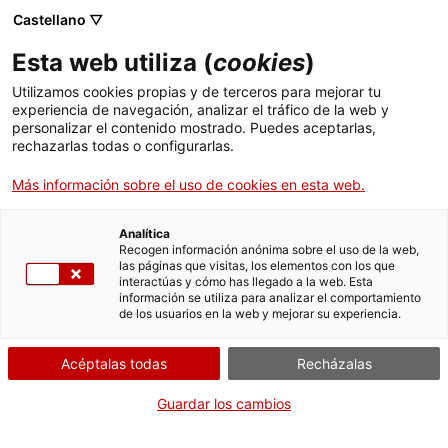
Menú
Busc
. Abrir en una nueva ventana.
Castellano ▽
Esta web utiliza (
cookies
)
ACCIÓ - Agencia para el crecimiento de las empresas
ACCIÓ - Agencia para el crecimiento de las empresas
Buscador
Utilizamos cookies propias y de terceros para mejorar tu
Inicio
experiencia de navegación, analizar el tráfico de la web y
personalizar el contenido mostrado. Puedes aceptarlas,
rechazarlas todas o configurarlas.
Ayudas y servicios
Más información sobre el uso de cookies en esta web.
Países
Servicios de Internacionalización
Analítica
Sectores
Recogen información anónima sobre el uso de la web,
las páginas que visitas, los elementos con los que
Servicios de Innovación
Servicios para Startups
interactúas y cómo has llegado a la web. Esta
Actividades
Demana més informació
información se utiliza para analizar el comportamiento
de los usuarios en la web y mejorar su experiencia.
ACCIÓ
Acéptalas todas
Recházalas
Contacto
Guardar los cambios
es