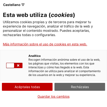
Menú
Busc
. Abrir en una nueva ventana.
Castellano ▽
Esta web utiliza (
cookies
)
ACCIÓ - Agencia para el crecimiento de las empresas
ACCIÓ - Agencia para el crecimiento de las empresas
Buscador
Utilizamos cookies propias y de terceros para mejorar tu
Inicio
experiencia de navegación, analizar el tráfico de la web y
personalizar el contenido mostrado. Puedes aceptarlas,
rechazarlas todas o configurarlas.
Ayudas y servicios
Más información sobre el uso de cookies en esta web.
Países
Servicios de Internacionalización
Analítica
Sectores
Recogen información anónima sobre el uso de la web,
las páginas que visitas, los elementos con los que
Servicios de Innovación
Servicios para Startups
interactúas y cómo has llegado a la web. Esta
Actividades
T'ajudem a trobar el teu clúster
información se utiliza para analizar el comportamiento
de los usuarios en la web y mejorar su experiencia.
ACCIÓ
Acéptalas todas
Recházalas
Contacto
Guardar los cambios
es