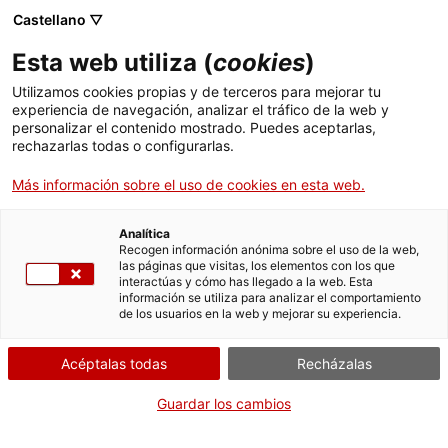
Menú
Busc
. Abrir en una nueva ventana.
Castellano ▽
Esta web utiliza (
cookies
)
ACCIÓ - Agencia para el crecimiento de las empresas
ACCIÓ - Agencia para el crecimiento de las empresas
Buscador
Utilizamos cookies propias y de terceros para mejorar tu
Inicio
experiencia de navegación, analizar el tráfico de la web y
personalizar el contenido mostrado. Puedes aceptarlas,
rechazarlas todas o configurarlas.
Ayudas y servicios
Más información sobre el uso de cookies en esta web.
Países
Servicios de Internacionalización
Analítica
Sectores
Recogen información anónima sobre el uso de la web,
las páginas que visitas, los elementos con los que
Servicios de Innovación
Servicios para Startups
interactúas y cómo has llegado a la web. Esta
Actividades
page
información se utiliza para analizar el comportamiento
de los usuarios en la web y mejorar su experiencia.
ACCIÓ
Acéptalas todas
Recházalas
Contacto
Guardar los cambios
es