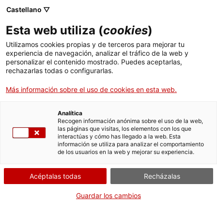
Menú
Busc
. Abrir en una nueva ventana.
Castellano ▽
Esta web utiliza (
cookies
)
ACCIÓ - Agencia para el crecimiento de las empresas
ACCIÓ - Agencia para el crecimiento de las empresas
Buscador
Utilizamos cookies propias y de terceros para mejorar tu
Inicio
experiencia de navegación, analizar el tráfico de la web y
personalizar el contenido mostrado. Puedes aceptarlas,
rechazarlas todas o configurarlas.
Ayudas y servicios
Más información sobre el uso de cookies en esta web.
Países
Servicios de Internacionalización
Analítica
Sectores
Recogen información anónima sobre el uso de la web,
las páginas que visitas, los elementos con los que
Servicios de Innovación
Servicios para Startups
interactúas y cómo has llegado a la web. Esta
Actividades
page
información se utiliza para analizar el comportamiento
de los usuarios en la web y mejorar su experiencia.
ACCIÓ
Acéptalas todas
Recházalas
Contacto
Guardar los cambios
es