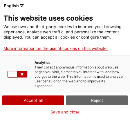
Menu
Sear
. Open in a new window.
English ▽
This website uses cookies
ACCIÓ – Agency for Business Growth
ACCIÓ – Agency for Business Growth
Search engine
We use own and third-party cookies to improve your browsing
Home
Al Berguedà hi ha dues entitats de la Xarxa Emprèn que
experience, analyze web traffic, and personalize the content
centralitzen l'assessorament als emprenedors/es i que ofereixen
displayed. You can accept all cookies or configure them.
múltiples serveis: l’Agència de Desenvolupament del Berguedà
Grants and services
(ADB) i l’Associació Comarcal d’Empresaris del Berguedà (ACEB).
More information on the use of cookies on this website.
De la comarca n'han sorgit molts projectes, alguns dels quals,
Countries
reconeguts i innovadors.
Analytics
Internationalization Services
Innovation Services
They collect anonymous information about web use,
07/07/2023
14:00
Sectors
pages you visit, elements you interact with, and how
you got to the web. This information is used to analyze
Press Room and Communication
Services for Startups
user behavior on the web and to improve its
Activities
experience.
ACCIÓ
Accept all
Reject
Contact
Save and close
Language:
en