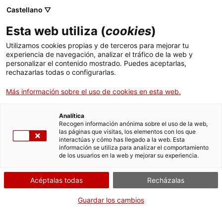
Menú
Busc
. Abrir en una nueva ventana.
Castellano ▽
Esta web utiliza (
cookies
)
ACCIÓ - Agencia para el crecimiento de las empresas
ACCIÓ - Agencia para el crecimiento de las empresas
Buscador
Utilizamos cookies propias y de terceros para mejorar tu
Inicio
Planes de autoprotección 5: Dar de baja la
experiencia de navegación, analizar el tráfico de la web y
actividad
personalizar el contenido mostrado. Puedes aceptarlas,
rechazarlas todas o configurarlas.
Ayudas y servicios
Dar de baja la actividad
Más información sobre el uso de cookies en esta web.
Países
Servicios de Internacionalización
Analítica
Sectores
Recogen información anónima sobre el uso de la web,
las páginas que visitas, los elementos con los que
Servicios de Innovación
Servicios para Startups
Por Internet
interactúas y cómo has llegado a la web. Esta
Actividades
información se utiliza para analizar el comportamiento
de los usuarios en la web y mejorar su experiencia.
. Acceder a Comunicar la baja d
Iniciar
ACCIÓ
Acéptalas todas
Recházalas
CUÁNDO
Contacto
Guardar los cambios
En cualquier momento
Idioma:
es