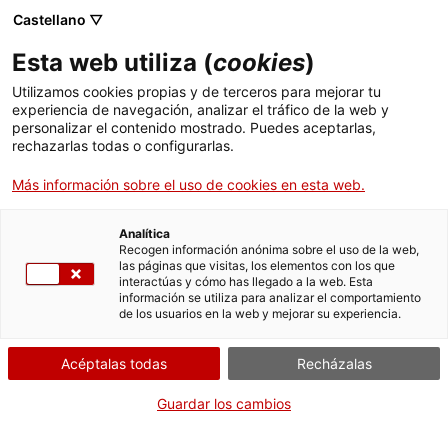
Menú
Busc
. Abrir en una nueva ventana.
Castellano ▽
Esta web utiliza (
cookies
)
ACCIÓ - Agencia para el crecimiento de las empresas
ACCIÓ - Agencia para el crecimiento de las empresas
Buscador
Utilizamos cookies propias y de terceros para mejorar tu
Inicio
experiencia de navegación, analizar el tráfico de la web y
Ayudas Leader para el fomento de
personalizar el contenido mostrado. Puedes aceptarlas,
rechazarlas todas o configurarlas.
Ayudas y servicios
la diversificación económica de las
zonas rurales
Más información sobre el uso de cookies en esta web.
Países
Servicios de Internacionalización
Analítica
Sectores
Recogen información anónima sobre el uso de la web,
las páginas que visitas, los elementos con los que
Servicios de Innovación
Servicios para Startups
interactúas y cómo has llegado a la web. Esta
Actividades
¿Qué necesitas hacer?
información se utiliza para analizar el comportamiento
de los usuarios en la web y mejorar su experiencia.
Consulta a continuación todas las opciones
ACCIÓ
vinculadas al trámite. Selecciona la que se
Acéptalas todas
Recházalas
corresponda con tu caso y podrás acceder a
Contacto
toda la información y condiciones de
Guardar los cambios
tramitación.
Idioma:
es