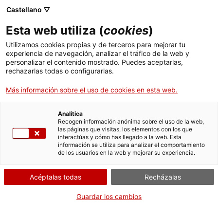
Menú
Busc
. Abrir en una nueva ventana.
Castellano ▽
Esta web utiliza (
cookies
)
ACCIÓ - Agencia para el crecimiento de las empresas
ACCIÓ - Agencia para el crecimiento de las empresas
Buscador
Utilizamos cookies propias y de terceros para mejorar tu
Inicio
Comunicación de datos de la evaluación de la
experiencia de navegación, analizar el tráfico de la web y
exposición en los trabajos con amianto
personalizar el contenido mostrado. Puedes aceptarlas,
Ayudas y servicios
rechazarlas todas o configurarlas.
Comunicar los datos de la
Más información sobre el uso de cookies en esta web.
Países
evaluación
Servicios de Internacionalización
Sectores
Analítica
Recogen información anónima sobre el uso de la web,
las páginas que visitas, los elementos con los que
Servicios de Innovación
Servicios para Startups
Actividades
interactúas y cómo has llegado a la web. Esta
información se utiliza para analizar el comportamiento
Por Internet
de los usuarios en la web y mejorar su experiencia.
ACCIÓ
Iniciar
Acéptalas todas
Recházalas
Contacto
Guardar los cambios
CUÁNDO
Idioma:
es
En cualquier momento