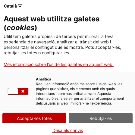
Menú
Cerc
. Obre en una nova finestra.
Català ▽
Aquest web utilitza galetes
ACCIÓ - Agència per al creixement de les empreses
ACCIÓ - Agència per al creixement de les empreses
(
cookies
)
Cercador
Inici
Comunicació de dades de l'avaluació de
Utilitzem galetes pròpies i de tercers per millorar la teva
l'exposició en els treballs amb amiant
experiència de navegació, analitzar el trànsit del web i
Ajuts i serveis
personalitzar el contingut que es mostra. Pots acceptar-les,
rebutjar-les totes o configurar-les.
Comunicar les dades de
Països
l'avaluació
Més informació sobre l'ús de les galetes en aquest web.
Serveis d'internacionalització
Serveis d'innovació
Sectors
Analítica
Convocatòries d'ajuts obertes
Últimes notícies
Recullen informació anònima sobre l'ús del web, les
Activitats
pàgines que visites, els elements amb els quals
Per Internet
interactues i com has arribat al web. Aquesta
Properes activitats
informació es fa servir per analitzar el comportament
ACCIÓ
dels usuaris al web i millorar-ne l'experiència.
Inicia
. Obre en una nova finestra.
Contacte
Accepta-les totes
Rebutja-les
QUAN
Idioma:
ca
Desa els canvis
En qualsevol moment