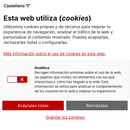
Menú
Busc
. Abrir en una nueva ventana.
Castellano ▽
Esta web utiliza (
cookies
)
ACCIÓ - Agencia para el crecimiento de las empresas
ACCIÓ - Agencia para el crecimiento de las empresas
Buscador
Utilizamos cookies propias y de terceros para mejorar tu
Inicio
Comunicación de cambio de titularidad de
experiencia de navegación, analizar el tráfico de la web y
actividades (trámite FUE municipal)
personalizar el contenido mostrado. Puedes aceptarlas,
rechazarlas todas o configurarlas.
Ayudas y servicios
Comunicar
Más información sobre el uso de cookies en esta web.
Países
Servicios de Internacionalización
Analítica
Sectores
Recogen información anónima sobre el uso de la web,
las páginas que visitas, los elementos con los que
Servicios de Innovación
Servicios para Startups
interactúas y cómo has llegado a la web. Esta
Actividades
Iniciar
información se utiliza para analizar el comportamiento
de los usuarios en la web y mejorar su experiencia.
ACCIÓ
CUÁNDO
Acéptalas todas
Recházalas
Contacto
En cualquier momento
Guardar los cambios
Idioma:
es