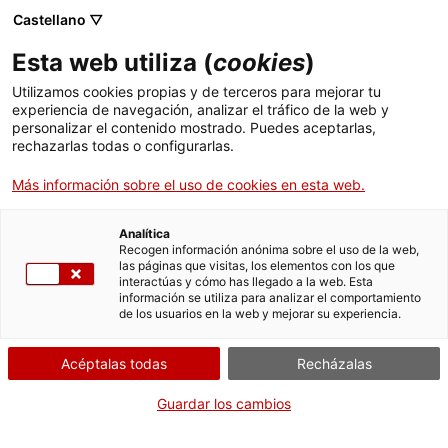
Menú
Busc
. Abrir en una nueva ventana.
Castellano ▽
Esta web utiliza (
cookies
)
ACCIÓ - Agencia para el crecimiento de las empresas
ACCIÓ - Agencia para el crecimiento de las empresas
Buscador
Utilizamos cookies propias y de terceros para mejorar tu
Inicio
8465-manteniment-dades-agents-exclusius-
experiencia de navegación, analizar el tráfico de la web y
mutualitats-previsio-social
personalizar el contenido mostrado. Puedes aceptarlas,
Ayudas y servicios
rechazarlas todas o configurarlas.
Mantener los datos
Más información sobre el uso de cookies en esta web.
Países
Servicios de Internacionalización
Sectores
Analítica
Recogen información anónima sobre el uso de la web,
las páginas que visitas, los elementos con los que
Servicios de Innovación
Servicios para Startups
Por Internet
Actividades
interactúas y cómo has llegado a la web. Esta
información se utiliza para analizar el comportamiento
de los usuarios en la web y mejorar su experiencia.
. Acceder a Sol·licitar
Iniciar
ACCIÓ
Acéptalas todas
Recházalas
Contacto
CUÁNDO
Guardar los cambios
En cualquier momento
Idioma:
es