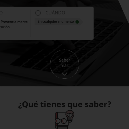
O
CUÁNDO
En cualquier momento
| Presencialmente
ención
Saber
más
¿Qué tienes que saber?