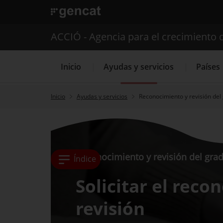
. Abrir en una nueva ventana.
ACCIÓ - Agencia para el crecimiento 
Inicio
Ayudas y servicios
Países
Inicio
Ayudas y servicios
Reconocimiento y revisión del
Servicios de 
Reconocimiento y revisión del gra
Índice
Solicitar el reco
revisión