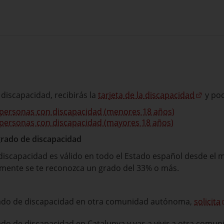
 discapacidad, recibirás la
tarjeta de la discapacidad
y pod
a personas con discapacidad (menores 18 años)
a personas con discapacidad (mayores 18 años)
grado de discapacidad
discapacidad es válido en todo el Estado español desde el
rmente se te reconozca un grado del 33% o más.
rado de discapacidad en otra comunidad autónoma,
solicita
ado de discapacidad en Catalunya y vas a vivir a otra comun