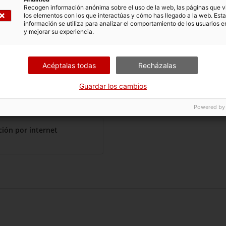
ológicos
de los
dos últimos años
que acrediten la discapaci
Recogen información anónima sobre el uso de la web, las páginas que vi
los elementos con los que interactúas y cómo has llegado a la web. Esta
 la representación,
si actúas en nombre de la persona solic
información se utiliza para analizar el comportamiento de los usuarios e
y mejorar su experiencia.
a en caso de menores, etc.
s este documento si eres el representante y estás inscrito e
enta
).
Acéptalas todas
Recházalas
a o centro sociosanitario, el personal del centro puede tramit
tar la
autorización de representación
.
Guardar los cambios
Powered by
(Tipo de fichero pdf)
ción por internet