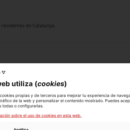
 residentes en Catalunya.
 grado de discapacidad
, puedes solicitar su reconocimiento
o ▽
grado de discapacidad y quieres que se te revise
, puedes pe
eb utiliza (
cookies
)
mbién puedes pedir una revisión de tu grado de discapacid
situación o si ha habido un error que afecta al grado reco
 cookies propias y de terceros para mejorar tu experiencia de naveg
 tráfico de la web y personalizar el contenido mostrado. Puedes acep
 todas o configurarlas.
ación sobre el uso de cookies en esta web.
Analítica