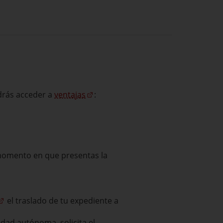
rás acceder a
ventajas
:
 momento en que presentas la
el traslado de tu expediente a
idad autónoma, solicita el