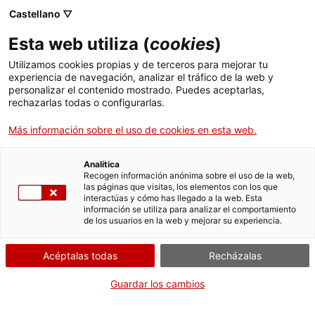
Menú
Busc
. Abrir en una nueva ventana.
Castellano ▽
Esta web utiliza (
cookies
)
ACCIÓ - Agencia para el crecimiento de las empresas
ACCIÓ - Agencia para el crecimiento de las empresas
Buscador
Utilizamos cookies propias y de terceros para mejorar tu
Inicio
experiencia de navegación, analizar el tráfico de la web y
Título de familia monoparental
personalizar el contenido mostrado. Puedes aceptarlas,
rechazarlas todas o configurarlas.
Ayudas y servicios
Más información sobre el uso de cookies en esta web.
Países
Servicios de Internacionalización
Analítica
¿Qué necesitas hacer?
Sectores
Recogen información anónima sobre el uso de la web,
las páginas que visitas, los elementos con los que
Servicios de Innovación
Servicios para Startups
Consulta a continuación todas las opciones
interactúas y cómo has llegado a la web. Esta
Actividades
información se utiliza para analizar el comportamiento
vinculadas al trámite. Selecciona la que se
de los usuarios en la web y mejorar su experiencia.
corresponda con tu caso y podrás acceder a
ACCIÓ
toda la información y condiciones de
Acéptalas todas
Recházalas
tramitación.
Contacto
Guardar los cambios
Idioma:
es