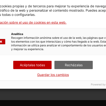
 cookies propias y de terceros para mejorar tu experiencia de naveg
 tráfico de la web y personalizar el contenido mostrado. Puedes acep
 todas o configurarlas.
s opciones vinculadas al trámite. Selecciona la que se cor
condiciones de tramitación.
ación sobre el uso de cookies en esta web.
Analítica
Recogen información anónima sobre el uso de la web, las páginas que vi
ar l'ajut - Convocatòria 2024
los elementos con los que interactúas y cómo has llegado a la web. Esta
información se utiliza para analizar el comportamiento de los usuarios e
y mejorar su experiencia.
vocatoria 2024
Acéptalas todas
Recházalas
Guardar los cambios
Powered by