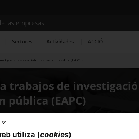
de las empresas
Buscador
Sectores
Actividades
ACCIÓ
vestigación sobre Administración pública (EAPC)
Internacionalización
Servicios de Innovación
Servicios 
a trabajos de investigaci
n pública (EAPC)
o ▽
eb utiliza (
cookies
)