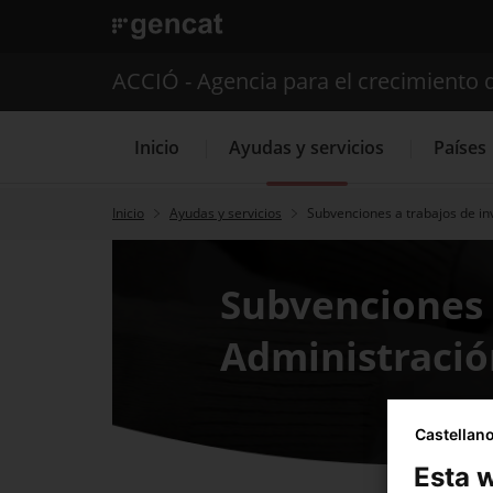
. Abrir en una nueva ventana.
ACCIÓ - Agencia para el crecimiento 
Inicio
Ayudas y servicios
Países
Inicio
Ayudas y servicios
Subvenciones a trabajos de in
Servicios de 
Subvenciones 
Administració
Castellan
Esta w