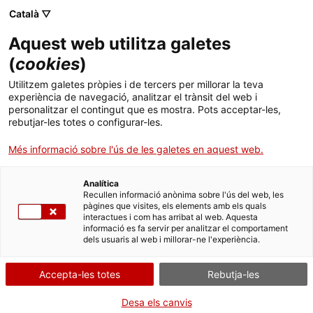
Menú
Cerc
. Obre en una nova finestra.
Català ▽
Aquest web utilitza galetes
ACCIÓ - Agència per al creixement de les empreses
ACCIÓ - Agència per al creixement de les empreses
(
cookies
)
Cercador
Inici
Utilitzem galetes pròpies i de tercers per millorar la teva
Subvencions per a treballs de
experiència de navegació, analitzar el trànsit del web i
Ajuts i serveis
recerca sobre Administració pública
personalitzar el contingut que es mostra. Pots acceptar-les,
rebutjar-les totes o configurar-les.
(EAPC)
Països
Més informació sobre l'ús de les galetes en aquest web.
Serveis d'internacionalització
Serveis d'innovació
Sectors
Analítica
Convocatòries d'ajuts obertes
Últimes notícies
Recullen informació anònima sobre l'ús del web, les
Activitats
Què necessites fer?
pàgines que visites, els elements amb els quals
interactues i com has arribat al web. Aquesta
Properes activitats
ACCIÓ
informació es fa servir per analitzar el comportament
Consulta a continuació totes les opcions
dels usuaris al web i millorar-ne l'experiència.
vinculades a aquest tràmit. Selecciona la que
. Obre en una nova finestra.
Contacte
correspongui amb el teu cas i podràs
Accepta-les totes
Rebutja-les
accedir a tota la informació i condicions de
Idioma:
ca
tramitació.
Desa els canvis