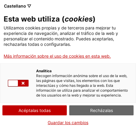
Menú
Busc
. Abrir en una nueva ventana.
Castellano ▽
Esta web utiliza (
cookies
)
ACCIÓ - Agencia para el crecimiento de las empresas
ACCIÓ - Agencia para el crecimiento de las empresas
Buscador
Utilizamos cookies propias y de terceros para mejorar tu
Inicio
experiencia de navegación, analizar el tráfico de la web y
personalizar el contenido mostrado. Puedes aceptarlas,
rechazarlas todas o configurarlas.
Ayudas y servicios
Más información sobre el uso de cookies en esta web.
Países
Servicios de Internacionalización
Analítica
Sectores
Recogen información anónima sobre el uso de la web,
las páginas que visitas, los elementos con los que
Servicios de Innovación
Servicios para Startups
interactúas y cómo has llegado a la web. Esta
Actividades
Centro Catalán del Plástico
información se utiliza para analizar el comportamiento
de los usuarios en la web y mejorar su experiencia.
ACCIÓ
Acéptalas todas
Recházalas
Contacto
Guardar los cambios
Idioma:
es