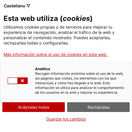
Menú
Busc
. Abrir en una nueva ventana.
Castellano ▽
Esta web utiliza (
cookies
)
ACCIÓ - Agencia para el crecimiento de las empresas
ACCIÓ - Agencia para el crecimiento de las empresas
Buscador
Utilizamos cookies propias y de terceros para mejorar tu
Inicio
experiencia de navegación, analizar el tráfico de la web y
personalizar el contenido mostrado. Puedes aceptarlas,
rechazarlas todas o configurarlas.
Ayudas y servicios
Más información sobre el uso de cookies en esta web.
Países
Servicios de Internacionalización
Analítica
Centro de Ingeniería de Micro y
Sectores
Recogen información anónima sobre el uso de la web,
Nanosistemas para la instrumentación y las
las páginas que visitas, los elementos con los que
Servicios de Innovación
Servicios para Startups
interactúas y cómo has llegado a la web. Esta
Actividades
comunicaciones
información se utiliza para analizar el comportamiento
de los usuarios en la web y mejorar su experiencia.
ACCIÓ
Acéptalas todas
Recházalas
Contacto
Guardar los cambios
Idioma:
es