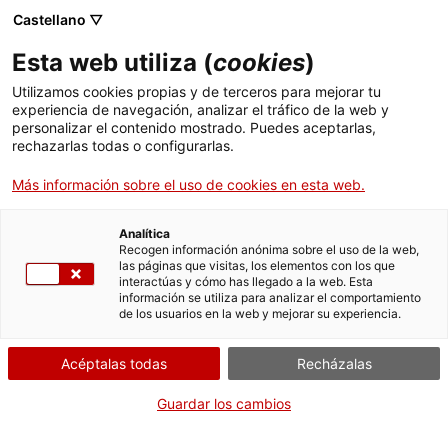
Menú
Busc
. Abrir en una nueva ventana.
Castellano ▽
Esta web utiliza (
cookies
)
ACCIÓ - Agencia para el crecimiento de las empresas
ACCIÓ - Agencia para el crecimiento de las empresas
Buscador
Utilizamos cookies propias y de terceros para mejorar tu
Inicio
experiencia de navegación, analizar el tráfico de la web y
Estructura ética
personalizar el contenido mostrado. Puedes aceptarlas,
rechazarlas todas o configurarlas.
Ayudas y servicios
Más información sobre el uso de cookies en esta web.
Países
ACCIÓ está dotada de una estructura ética, entendida como el
conjunto de instrumentos preventivos que, interrelacionados
Servicios de Internacionalización
entre sí, están configurados para promover y difundir el
Analítica
Sectores
Recogen información anónima sobre el uso de la web,
comportamiento ético de la organización y mitigar el riesgo de
las páginas que visitas, los elementos con los que
comisión de determinados comportamientos delictivos.
Servicios de Innovación
Servicios para Startups
interactúas y cómo has llegado a la web. Esta
Actividades
información se utiliza para analizar el comportamiento
de los usuarios en la web y mejorar su experiencia.
Nuestro código ético
ACCIÓ
Acéptalas todas
Recházalas
Contacto
El Código Ético y de Conducta, aprobado por el Consejo de
Guardar los cambios
Administración, tiene el objetivo de concretar y desarrollar los
principios y valores establecidos en la diversa normativa sobre
Idioma:
es
ética pública, así como regular normas de conducta para prevenir