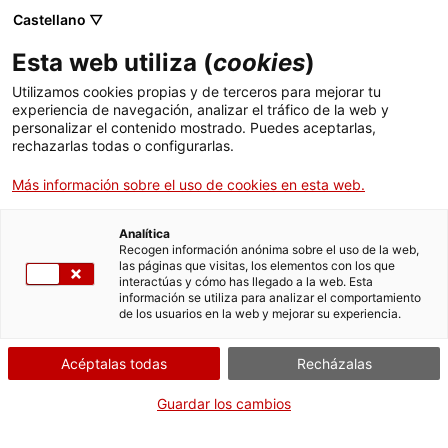
Menú
Busc
. Abrir en una nueva ventana.
Castellano ▽
Esta web utiliza (
cookies
)
ACCIÓ - Agencia para el crecimiento de las empresas
ACCIÓ - Agencia para el crecimiento de las empresas
Buscador
Utilizamos cookies propias y de terceros para mejorar tu
Inicio
experiencia de navegación, analizar el tráfico de la web y
ACCIÓ
personalizar el contenido mostrado. Puedes aceptarlas,
rechazarlas todas o configurarlas.
Ayudas y servicios
Más información sobre el uso de cookies en esta web.
Países
La agencia
Servicios de Internacionalización
Analítica
Sectores
Recogen información anónima sobre el uso de la web,
las páginas que visitas, los elementos con los que
ACCIÓ es la agencia para el crecimiento de
Servicios de Innovación
Servicios para Startups
interactúas y cómo has llegado a la web. Esta
Actividades
las empresas de la Generalitat de Catalunya
información se utiliza para analizar el comportamiento
mediante el impulso a la innovación, la
de los usuarios en la web y mejorar su experiencia.
ACCIÓ
expansión internacional y la estrategia
empresarial
Acéptalas todas
Recházalas
Contacto
Guardar los cambios
Idioma:
es