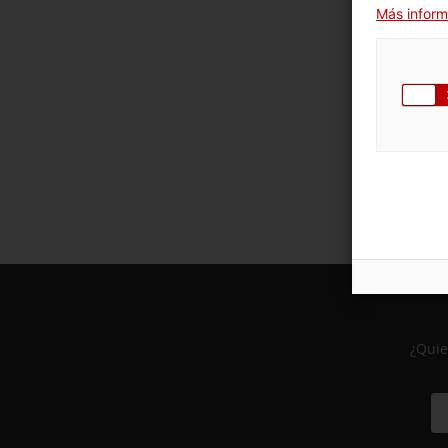
Más inform
¿Quie