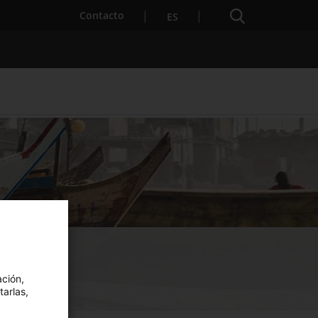
Buscador
Contacto
ES
para Startups
ación,
tarlas,