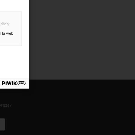
sitas,
n la web
presa?