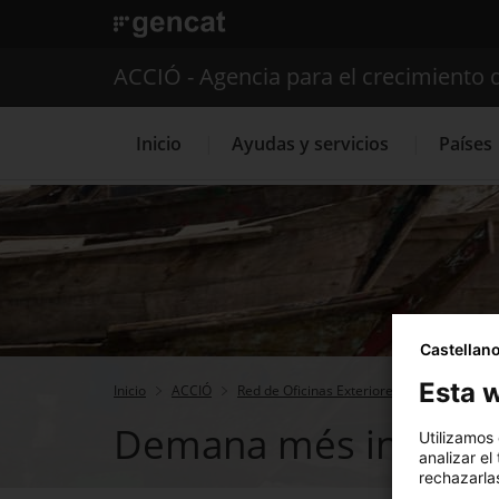
. Abrir en una nueva ventana.
ACCIÓ - Agencia para el crecimiento 
Inicio
Ayudas y servicios
Países
Servicios de 
Castellan
Esta w
Inicio
ACCIÓ
Red de Oficinas Exteriores de Comercio e 
Demana més informa
Utilizamos
analizar el
rechazarlas