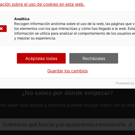
ación sobre el uso de cookies en esta web.
Analítica
Recogen información anónima sobre el uso de la web, las páginas que vi
los elementos con los que interactúas y cómo has llegado a la web. Esta
información se utiliza para analizar el comportamiento de los usuarios e
y mejorar su experiencia.
Acéptalas todas
Recházalas
Guardar los cambios
Powered by
¿No sabes por dónde empezar?
res saber qué ayudas y servicios pueden encajar mejor con tu em
Cuéntanos qué buscas y te ayudaremos a encontrarlo