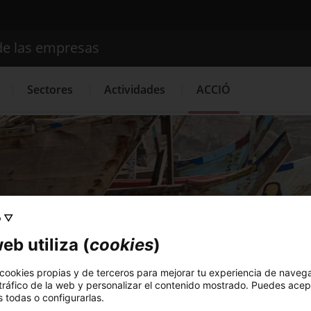
de las empresas
Buscador
Sectores
Actividades
ACCIÓ
Internacionalización
Servicios de Innovación
Servicios 
o ▽
eb utiliza (
cookies
)
Inversiones
Oficina Exterior de Cataluña en Accra
ció
 cookies propias y de terceros para mejorar tu experiencia de naveg
 tráfico de la web y personalizar el contenido mostrado. Puedes acep
 todas o configurarlas.