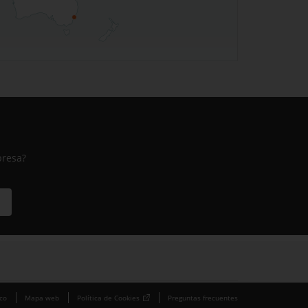
presa?
ico
Mapa web
Política de Cookies
Preguntas frecuentes