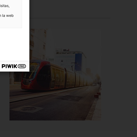
sitas,
n la web