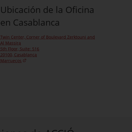
Ubicación de la Oficina
en Casablanca
Twin Center, Corner of Boulevard Zerktouni and
Al Massira
5th Floor, Suite: 516
20100, Casablanca
Marruecos