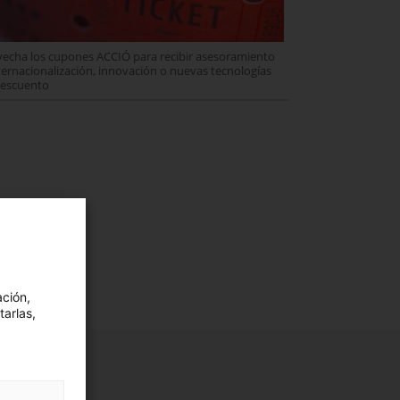
echa los cupones ACCIÓ para recibir asesoramiento
ternacionalización, innovación o nuevas tecnologías
descuento
ación,
tarlas,