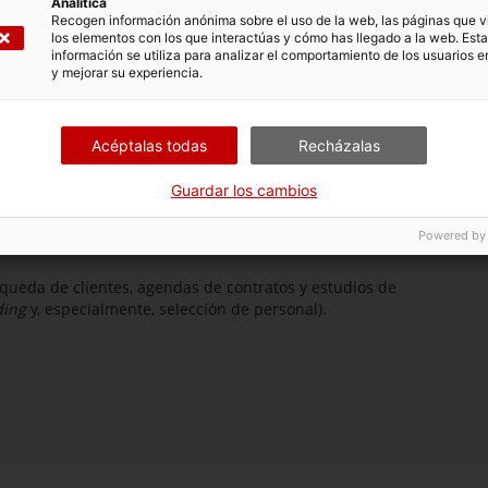
Analítica
Recogen información anónima sobre el uso de la web, las páginas que vi
ataluña en Casablanca
los elementos con los que interactúas y cómo has llegado a la web. Esta
información se utiliza para analizar el comportamiento de los usuarios e
y mejorar su experiencia.
e Cataluña en Casablanca
está liderada por
Shan Elasri
.
a y variada trayectoria profesional en Marruecos, conoce
Acéptalas todas
Recházalas
 empresarial del país. Dos consultoras más completan la
Guardar los cambios
iona desde 1989. Desde 2010 hasta ahora, ha impulsado
 sectores, demostrando el dinamismo y el atractivo que el
Powered by
queda de clientes, agendas de contratos y estudios de
ding
y, especialmente, selección de personal).