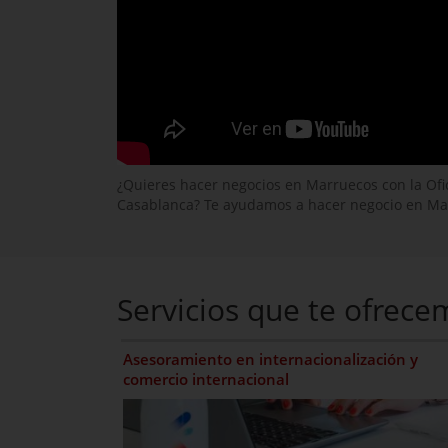
¿Quieres hacer negocios en Marruecos con la Ofi
Casablanca? Te ayudamos a hacer negocio en Ma
Servicios que te ofrece
Asesoramiento en internacionalización y
comercio internacional