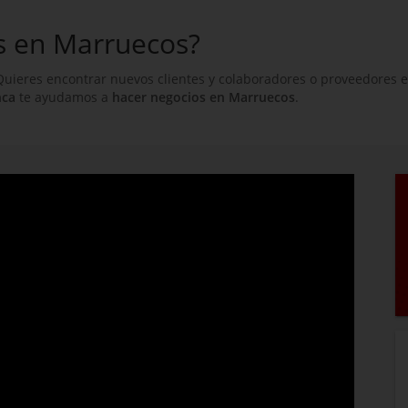
s en Marruecos?
uieres encontrar nuevos clientes y colaboradores o proveedores e
nca
te ayudamos a
hacer negocios en Marruecos
.