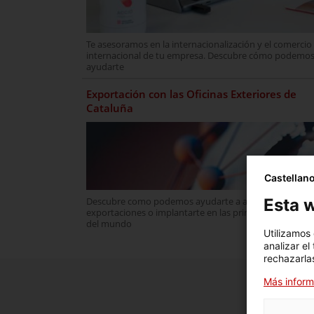
Te asesoramos en la internacionalización y el comercio
internacional de tu empresa. Descubre cómo podemo
ayudarte
Exportación con las Oficinas Exteriores de
Cataluña
Castellan
Esta w
Descubre como podemos ayudarte a aumentar tus
exportaciones o implantarte en las principales potenci
del mundo
Utilizamos
analizar el
rechazarlas
Más inform