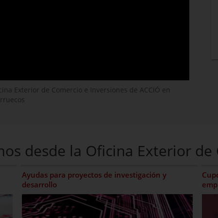
cina Exterior de Comercio e Inversiones de ACCIÓ en
rruecos
mos desde la Oficina Exterior d
Ayudas para proyectos de investigación y
Cupo
desarrollo
emp