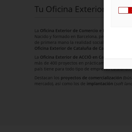
Tu Oficina Exterior de C
La
Oficina Exterior de Comercio e Inversiones d
Nacido y formado en Barcelona, pero con una larg
de primera mano la realidad social, económica y
Oficina Exterior de Cataluña de Casablanca
.
La
Oficina Exterior de
ACCIÓ
en Casablanca
func
más de 400 proyectos en prácticamente todos los
país tiene para todo tipo de empresas catalanas.
Destacan los
proyectos de comercialización
(bús
mercado), así como los de
implantación
(
soft lan