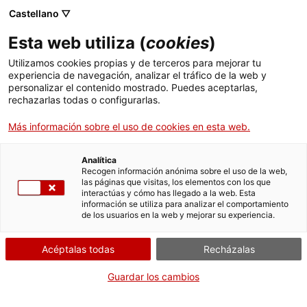
Menú
Busc
. Abrir en una nueva ventana.
Castellano ▽
Esta web utiliza (
cookies
)
ACCIÓ - Agencia para el crecimiento de las empresas
ACCIÓ - Agencia para el crecimiento de las empresas
Buscador
Utilizamos cookies propias y de terceros para mejorar tu
Inicio
experiencia de navegación, analizar el tráfico de la web y
ActivitatAgenda
personalizar el contenido mostrado. Puedes aceptarlas,
rechazarlas todas o configurarlas.
Ayudas y servicios
Más información sobre el uso de cookies en esta web.
Países
Cuándo
Servicios de Internacionalización
Analítica
Sectores
Recogen información anónima sobre el uso de la web,
Fecha
las páginas que visitas, los elementos con los que
Servicios de Innovación
Servicios para Startups
16.03.2023 - 16.03.2023
interactúas y cómo has llegado a la web. Esta
Actividades
Hora
información se utiliza para analizar el comportamiento
A les 09.00 h
de los usuarios en la web y mejorar su experiencia.
ACCIÓ
Agregar al calendario de Google
Acéptalas todas
Recházalas
Contacto
Guardar los cambios
Idioma:
es